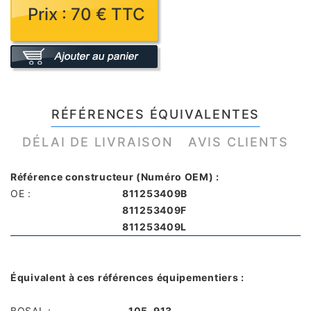
Prix : 70 € TTC
RÉFÉRENCES ÉQUIVALENTES
DÉLAI DE LIVRAISON
AVIS CLIENTS
Référence constructeur (Numéro OEM) :
OE :
811253409B
811253409F
811253409L
Équivalent à ces références équipementiers :
BOSAL :
105-913