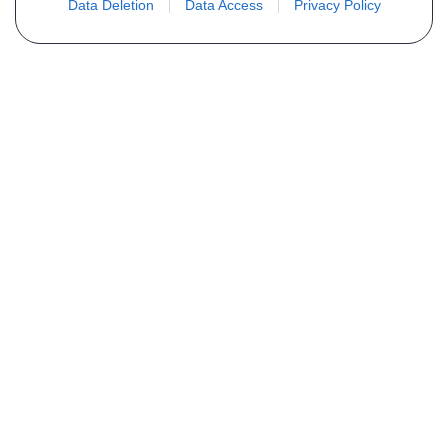
Data Deletion
Data Access
Privacy Policy
PLUS D´INFORMATIONS
Qui sommes nous ?
FAQ
Listing des pièces
Contact
COMMANDE