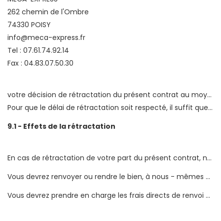
262 chemin de l'Ombre
74330 POISY
info@meca-express.fr
Tel : 07.61.74.92.14
Fax : 04.83.07.50.30
votre décision de rétractation du présent contrat au moyen d’une déclaration dénuée d’ambiguïté (par exemple, lettre envoyée par la poste, télécopie ou courrier électronique). Vous pouvez utiliser le modèle de formulaire de rétractation (téléhargeable
Pour que le délai de rétractation soit respecté, il suffit que vous transmettiez votre communication relative à l’exercice du droit de rétractation avant l’expiration du délai de rétractation.
9.1 - Effets de la rétractation
En cas de rétractation de votre part du présent contrat, nous vous rembourserons tous les paiements reçus de vous, y compris les frais de livraison (à l’exception des frais supplémentaires découlant du fait que vous avez choisi, le cas échéant, un mode de livraison autre que le mode moins coûteux de livraison standard proposé par nous) sans retard excessif et, en tout état de cause, au plus tard quatorze jours à compter du jour où nous sommes informés de votre décision de rétractation du présent contrat. Nous procéderons au remboursement en utilisant le même moyen de paiement que celui que vous aurez utilisé pour la transaction initiale, sauf si vous convenez expressément d’un moyen différent; en tout état de cause, ce remboursement n’occasionnera pas de frais pour vous. Nous pouvons différer le remboursement jusqu’à ce que nous ayons reçu le bien ou jusqu’à ce que vous ayez fourni une preuve d’expédition du bien, la date retenue étant celle du premier de ces faits.
Vous devrez renvoyer ou rendre le bien, à nous - mêmes MECA-EXPRESS 262 chemin de l'Ombre 74330 POISY sans retard excessif et, en tout état de cause, au plus tard quatorze jours après que vous nous aurez communiqué votre décision de rétractation du présent contrat. Ce délai est r éputé respecté si vous renvoyez le bien avant l’expiration du délai de quatorze jours.
Vous devrez prendre en charge les frais directs de renvoi du bien.