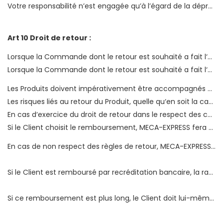
Votre responsabilité n’est engagée qu’à l’égard de la dépréciation du bien résultant de manipulations autres que celles nécessaires pour établir la nature, les caractéristiques et le bon fonctionnement de ce bien.
Art 10 Droit de retour :
Lorsque la Commande dont le retour est souhaité a fait l‘objet d‘une livraison postale et que le retour a pour origine une erreur de MECA-EXPRESS le Service Client fait parvenir au Client un bordereau de retour Colissimo lui permettant d‘expédier sans frais le Produit. Le Client bénéficie alors d‘un délai de 14 jours pour que MECA-EXPRESS reçoive le Produit.
Lorsque la Commande dont le retour est souhaité a fait l‘objet d‘une livraison un Transporteur et que le retour a pour origine une erreur de MECA-EXPRESS, le retour du Produit sera effectué aux frais de MECA-EXPRESS. Pour l‘organisation du retour, le Client doit organiser le rendez-vous avec le Transporteur.
Les Produits doivent impérativement être accompagnés de la facture de vente qui aura préalablement été imprimée sur le Site.
Les risques liés au retour du Produit, quelle qu‘en soit la cause, incombent au Client. Si le Produit est perdu par le Transporteur lors de cet envoi, le Client en est seul responsable et ne pourra être remboursé par MECA-EXPRESS.
En cas d‘exercice du droit de retour dans le respect des conditions stipulées aux présentes, le Client se verra proposer soit un avoir soit un remboursement du montant de l‘achat.
Si le Client choisit le remboursement, MECA-EXPRESS fera tous ses efforts pour rembourser le Client dans un délai de 14 jours à compter de la date de réception du Produit retourné.
En cas de non respect des règles de retour, MECA-EXPRESS se réserve le droit de refuser les produits retournés et de ne pas procéder au remboursement ou a l‘émission d‘un avoir en faveur du client.
Si le Client est remboursé par recréditation bancaire, la rapidité avec laquelle le compte bancaire est crédité dépend du type de carte bancaire du Client : dans le cas d‘une carte à débit immédiat, le compte courant est crédité sous 3 à 8 jours en fonction de la banque ; dans le cas d‘une carte à débit différé, le crédit apparaît en fin de mois sur le compte carte de crédit et non sur le compte courant.
Si ce remboursement est plus long, le Client doit lui-même prendre contact avec sa banque.