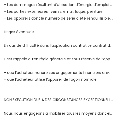
- Les dommages résultant d‘utilisation d‘énergie d‘emploi ou d‘installation non conformes aux prescriptions du constructeur.
- Les parties extérieures : vernis, émail, laque, peinture.
- Les appareils dont le numéro de série a été rendu illisible, modifié ou enlevé.
Litiges éventuels
En cas de difficulté dans l‘application contrat Le contrat de garantie et de service après-vente national, l‘acheteur a la possibilité, avant toute action en justice, de rechercher une solution amiable, notamment avec l‘aide d‘une association de consommateurs, ou d‘une organisation professionnelle de la branche.
Il est rappelé qu‘en règle générale et sous réserve de l‘appréciation des tribunaux, le respect des dispositions du présent contrat relatives à la garantie contractuelle suppose:
- que l‘acheteur honore ses engagements financiers envers le vendeur;
- que l‘acheteur utilise l‘appareil de façon normale.
NON EXÉCUTION DUE A DES CIRCONSTANCES EXCEPTIONNELLES :
Nous nous engageons à mobiliser tous les moyens dont elle dispose pour effectuer l‘ensemble des prestations prévues dans le présent contrat.