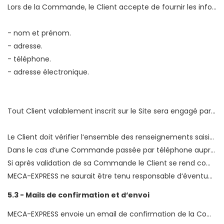
Lors de la Commande, le Client accepte de fournir les informations qui lui sont demandées et s‘engage sur la véracité de ces dernières :
- nom et prénom.
- adresse.
- téléphone.
- adresse électronique.
Tout Client valablement inscrit sur le Site sera engagé par toute Commande qui a nécessité l‘usage de l‘adresse email et du mot de passe personnel dudit Client (sous réserve des droits de rétractation et de retour tels que définis aux présentes).
Le Client doit vérifier l‘ensemble des renseignements saisis au cours de sa Commande (Produit commandé, adresse de livraison, adresse de facturation, coordonnées téléphoniques...).
Dans le cas d‘une Commande passée par téléphone auprès du service de vente téléphonique de MECA-EXPRESS, le Client doit également vérifier les informations saisies par le téléconseiller (nom et prénom, adresses de livraison et de facturation, Produit commandé, garantie choisie...). Ces informations figurent sur l‘email de confirmation de Commande.
Si après validation de sa Commande le Client se rend compte de la nécessité de modifier certaines informations, il peut le faire en contactant le Service Clients via le formulaire présent dans son compte client dans un délai de 24 heures afin que ce dernier puisse satisfaire au mieux sa demande.
MECA-EXPRESS ne saurait être tenu responsable d‘éventuelles erreurs de saisie par le Client ni des conséquences en terme de retard ou d‘erreur de livraison, y compris s‘il s‘agit d‘une Commande passée par téléphone. Ainsi, si la livraison ne peut pas avoir lieu à cause d‘une erreur de saisie par le Client, les frais de réexpédition seront à la charge du Client. Dans ce cas, le Client s‘interdira toute réclamation du fait des délais de livraison.
5.3 - Mails de confirmation et d‘envoi
MECA-EXPRESS envoie un email de confirmation de la Commande du Client afin de récapituler les informations contractuelles. Lorsque la Commande du Client est ensuite validée par les Services de MECA-EXPRESS selon les procédures de validation du paiement décrites à l‘Article 6 ci-après, le Client reçoit un nouvel email l‘informant de la date d‘expédition de sa Commande.