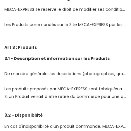
MECA-EXPRESS se réserve le droit de modifier ses conditions générales de vente. Toute nouvelle version des conditions générales de vente sera signalée préalablement sur la page d‘accueil du Site MECA-EXPRESS.
Les Produits commandés sur le Site MECA-EXPRESS par les Clients sont régis par les conditions générales de vente en ligne à la date de la Commande.
Art 3 : Produits
3.1 - Description et information sur les Produits
De manière générale, les descriptions (photographies, graphismes) illustrant les Produits présentés sont données à titre indicatif.
Les produits proposés par MECA-EXPRESS sont fabriqués avec les normes 103-R de respect de l'environnement. Cette norme ne garanti pas l’homologation CE du produit. Il incombe au Client de se renseigner auprès de MECA-EXPRESS de l’homologation CE ou non du Produit. Toutes modifications des caractéristiques du véhicule par rapport à son homologation sur le territoire français le rend impropre à la circulation routière.
Si un Produit venait à être retiré du commerce pour une quelconque raison par le Fournisseur, MECA-EXPRESS retirera le Produit de la vente dans les plus brefs délais.
3.2 - Disponibilité
En cas d'indisponibilté d'un produit commandé, MECA-EXPRESS s‘engage à en informer au plus vite le Client et à lui proposer soit un Produit similaire dans le même niveau de prix et de caractéristique, soit un remboursement soit un avoir à valoir sur l‘ensemble du catalogue MECA-EXPRESS.