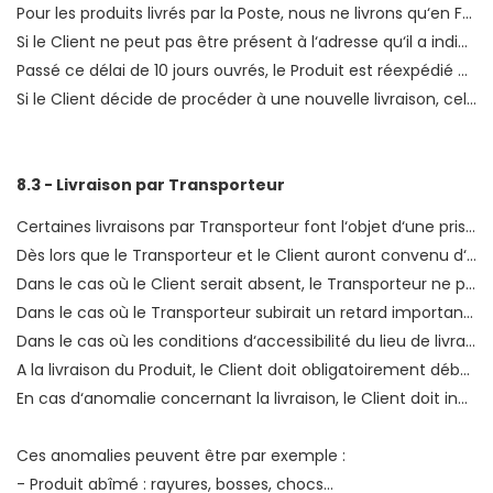
Pour les produits livrés par la Poste, nous ne livrons qu‘en France métropolitaine et Corse.
Si le Client ne peut pas être présent à l‘adresse qu‘il a indiquée le jour de la livraison soit le colis est déposé dans sa boîte aux lettres si celle-ci le permet soit un Avis de Passage est déposé dans la boîte aux lettres du Client. Il appartient alors au Client d‘aller retirer sa Commande dans son Bureau de Poste et ce, dans les 10 jours ouvrés suivant le dépôt de l‘Avis.
Passé ce délai de 10 jours ouvrés, le Produit est réexpédié par la Poste à MECA-EXPRESS.
Si le Client décide de procéder à une nouvelle livraison, celle-ci est à sa charge et doit être acquittée avant la réexpédition en contactant le Service Clients.
8.3 - Livraison par Transporteur
Certaines livraisons par Transporteur font l‘objet d‘une prise de rendez-vous organisée entre le Transporteur et le Client. Dans ce cas, si le Client ne peut pas être présent le jour de la livraison, il doit choisir une personne habilitée qui réceptionnera la livraison et assumera toutes les responsabilités incombant au Client.
Dès lors que le Transporteur et le Client auront convenu d‘un rendez-vous à une date et plage horaire, le Client devra impérativement être présent à la date et durant toute la plage horaire fixées.
Dans le cas où le Client serait absent, le Transporteur ne pourra effectuer la livraison. Une seconde livraison est alors prévue avec le client mais si ce dernier ne respecte pas encore une fois le rendez-vous les éventuels frais liés à l‘organisation d‘une nouvelle livraison seraient, eux aussi, à la charge du Client.
Dans le cas où le Transporteur subirait un retard important et indépendant de sa volonté, MECA-EXPRESS fera ses meilleurs efforts pour prévoir une nouvelle livraison et les frais liés à l‘organisation de cette nouvelle livraison seront à la charge de MECA-EXPRESS.
Dans le cas où les conditions d‘accessibilité du lieu de livraison choisi par le Client ne permettent pas au Transporteur d‘effectuer la livraison de la Commande par l‘accès principal de l‘habitation, la livraison ne peut pas avoir lieu mais les frais de livraison restent à la charge du Client. Ces conditions peuvent par exemple être : escalier trop petit ou trop étroit, porte d‘entrée ou couloir trop étroits, pas d‘ascenseur et étage élevé... (voir Article 9.5)
A la livraison du Produit, le Client doit obligatoirement déballer le Produit en présence du Transporteur. Il doit ensuite vérifier la conformité de la Commande livrée en la présence du Transporteur avant de signer le Bon de Livraison.
En cas d‘anomalie concernant la livraison, le Client doit indiquer ses réserves sous forme d‘observations manuscrites détaillées, datées, explicites et accompagnées de sa signature sur le bordereau de livraison.
Ces anomalies peuvent être par exemple :
- Produit abîmé : rayures, bosses, chocs...