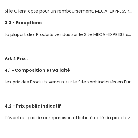
Si le Client opte pour un remboursement, MECA-EXPRESS remboursera le Client sans délai à compté de la date à laquelle le client aura informé MECA-EXPRESS de sa volonté d'annuler la commande.
3.3 - Exceptions
La plupart des Produits vendus sur le Site MECA-EXPRESS se trouvent stockés chez ses Fournisseurs. Le délai de disponibilité correspond à l‘acheminement du Produit de l‘Entrepôt du Fournisseur à celui de MECA-EXPRESS. Dans ce cas, le délai de livraison chez le Client correspond au délai de disponibilité auquel il convient d‘ajouter le délai l‘acheminement indiqué sur le Site. De même, le délai de mise à disposition pour un retrait en Entrepôt correspond au délai d‘acheminement auquel il convient d‘ajouter le délai habituel de préparation de commande. Ces délais s‘entendent à partir de la date de validation du paiement par MECA-EXPRESS.
Art 4 Prix :
4.1 - Composition et validité
Les prix des Produits vendus sur le Site sont indiqués en Euros Toutes Taxes Comprises hors participation aux frais d‘expédition, de garantie, de services annexes et sont valables tant qu‘ils sont présents sur la fiche descriptive du produit. Si le prix d‘un même produit est erroné sur un autre emplacement du site (par exemple sur la page d‘accueil) ou sur la newsletter, c‘est le prix indiqué sur la fiche descriptive qui fait foi.
4.2 - Prix public indicatif
L‘éventuel prix de comparaison affiché à côté du prix de vente est établi en utilisant ( i ) soit le prix catalogue estimé fourni par le vendeur, ( ii ) soit le prix constaté par les services de MECA-EXPRESS dans un ou plusieurs points de vente, (iii) soit une estimation du prix fournie à MECA-EXPRESS par un expert du secteur concerné.