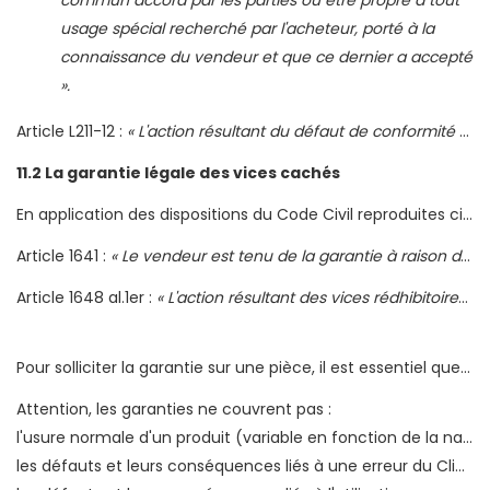
commun accord par les parties ou être propre à tout
usage spécial recherché par l'acheteur, porté à la
connaissance du vendeur et que ce dernier a accepté
».
Article L211-12 :
« L'action résultant du défaut de conformité se prescrit par deux ans à compter de la délivrance du bien ».
11.2 La garantie légale des vices cachés
En application des dispositions du Code Civil reproduites ci-dessous, le Client bénéficie d'une garantie contre les vices cachés des pièces achetées sur le site www.meca-express.fr.
Article 1641 :
« Le vendeur est tenu de la garantie à raison des défauts cachés de la chose vendue qui la rendent impropre à l'usage auquel on la destine, ou qui diminuent tellement cet usage que l'acheteur ne l'aurait pas acquise, ou n'en aurait donné qu'un moindre prix, s'il les avait connus. »
Article 1648 al.1er :
« L'action résultant des vices rédhibitoires doit être intentée par l'acheteur dans un délai de 2 ans à compter de la découverte du vice. »
Pour solliciter la garantie sur une pièce, il est essentiel que le Client conserve la facture d'achat du produit sous garantie.
Attention, les garanties ne couvrent pas :
l'usure normale d'un produit (variable en fonction de la nature de la pièce),
les défauts et leurs conséquences liés à une erreur du Client résultant d'un emploi ou d'une installation non conforme aux spécifications de l'équipementier ou d'un stockage nuisible à la bonne conservation de la pièce,