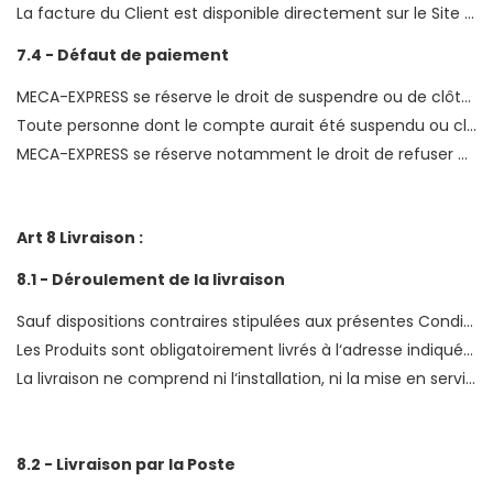
La facture du Client est disponible directement sur le Site dans la rubrique « mon compte » accessible depuis la page d‘accueil. En entrant son adresse email et son mot de passe, le Client pourra imprimer la facture relative à sa Commande.
7.4 - Défaut de paiement
MECA-EXPRESS se réserve le droit de suspendre ou de clôturer le compte d‘un Client qui contreviendrait aux dispositions des présentes Conditions Générales de Vente.
Toute personne dont le compte aurait été suspendu ou clôturé ne peut commander sur le Site sans l‘autorisation préalable des services de MECA-EXPRESS.
MECA-EXPRESS se réserve notamment le droit de refuser d‘effectuer une livraison ou d‘honorer une Commande émanant d‘un Client qui n‘aurait pas réglé totalement une Commande précédente ou avec lequel un litige ne serait pas résolu.
Art 8 Livraison :
8.1 - Déroulement de la livraison
Sauf dispositions contraires stipulées aux présentes Conditions Générales de Vente les frais de livraison sont toujours à la charge du Client.
Les Produits sont obligatoirement livrés à l‘adresse indiquée par le Client lors de la saisie des renseignements au cours de sa Commande. C‘est pourquoi MECA-EXPRESS conseille au Client de s‘assurer de l‘exactitude des informations qu‘il a pu fournir pour la livraison de sa Commande.
La livraison ne comprend ni l‘installation, ni la mise en service du Produit commandé, ni la reprise de l‘ancien matériel.
8.2 - Livraison par la Poste