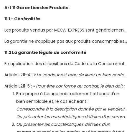
Art 11 Garanties des Produits :
11.1 - Généralités
Les produits vendus par MECA-EXPRESS sont généralement garantis un an ou deux ans par les constructeurs.
La garantie ne s‘applique pas aux produits consommables tels que lave glace, désodorisant, produit d‘entretien, additif...
11.2 La garantie légale de conformité
En application des dispositions du Code de la Consommation reproduites ci-dessous, le Client bénéficie d'une garantie contre les défauts de conformité des pièces achetées sur le site www.meca-express.fr.
Article L211-4 :
« Le vendeur est tenu de livrer un bien conforme au contrat et répond des défauts de conformité existant lors de la délivrance. Il répond également des défauts de conformité résultant de l'emballage, des instructions de montage ou de l'installation lorsque celle-ci a été mise à sa charge par le contrat ou a été réalisée sous sa responsabilité ».
Article L211-5 :
« Pour être conforme au contrat, le bien doit :
Etre propre à l'usage habituellement attendu d'un
bien semblable et, le cas échéant :
Correspondre à la description donnée par le vendeur et posséder les qualités que celui-ci a présentées à l'acheteur sous forme d'échantillon ou de modèle ;
Ou présenter les caractéristiques définies d'un commun accord par les parties ou être propre à tout usage spécial recherché par l'acheteur, porté à la connaissance du vendeur et que ce dernier a accepté ».
Ou présenter les caractéristiques définies d'un