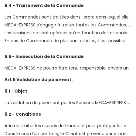
5.4 - Traitement de la Commande
Les Commandes sont traitées dans l‘ordre dans lequel elles sont effectivement reçues.
MECA-EXPRESS s‘engage à traiter toutes les Commandes, dans la limite des stocks disponibles chez ses fournisseurs.
Les livraisons ne sont opérées qu‘en fonction des disponibilités et dans l‘ordre d‘arrivée des Commandes et pourront être effectuées de manière globale ou partielle.
En cas de Commande de plusieurs articles, il est possible que MECA-EXPRESS envoie chacun des articles dans des colis séparés.
5.5 - Inexécution de la Commande
MECA-EXPRESS ne pourra être tenu responsable, envers un Client ou un tiers, d‘aucun dommage indirect, d‘aucune perte de profit ou de chiffre d‘affaires ou d‘aucune perte de données survenue de quelque manière que ce soit, même si ce dommage, cette perte ou ce préjudice était prévisible par MECA-EXPRESS, ou si son éventualité avait été portée à son attention
Art 6 Validation du paiement :
6.1 - Objet
La validation du paiement par les Services MECA-EXPRESS permet l‘expédition des colis soit au domicile du Client soit au magasin d‘enlèvement soit au garage partenaire choisi par ce dernier.
6.2 - Conditions
Afin de limiter les risques de fraude et pour protéger les intérêts de ses Clients, MECA-EXPRESS est parfois amené à effectuer des contrôles relatifs à la validité des paiements effectués.
Dans le cas d‘un contrôle, le Client est prévenu par email des documents justificatifs à faire parvenir (par mail ou par courrier) aux Services de MECA-EXPRESS afin de leur permettre une validation définitive de sa Commande.