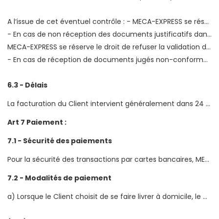
A l‘issue de cet éventuel contrôle : - MECA-EXPRESS se réserve le droit d‘accepter ou de rejeter la Commande,
- En cas de non réception des documents justificatifs dans un délai de 48 heures
MECA-EXPRESS se réserve le droit de refuser la validation du paiement et donc de rejeter la Commande.
- En cas de réception de documents jugés non-conformes par les Services de MECA-EXPRESS, MECA-EXPRESS se réserve le droit de rejeter la Commande.
6.3 - Délais
La facturation du Client intervient généralement dans 24 heures à compter du jour de validation du paiement.
Art 7 Paiement :
7.1 - Sécurité des paiements
Pour la sécurité des transactions par cartes bancaires, MECA-EXPRESS fait appel à PAYPAL. MECA-EXPRESS ne dispose pas des informations saisies par le Client lors de l’étape de règlement par carte. Seul PAYPAL pourra être engagé en cas de litige à cette étape de la procédure de commande.
7.2 - Modalités de paiement
a) Lorsque le Client choisit de se faire livrer à domicile, le Client a la possibilité de régler sa Commande de plusieurs façons :