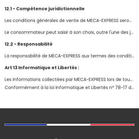
12.1 - Compétence juridictionnelle
Les conditions générales de vente de MECA-EXPRESS seront exécutées et interprétées conformément au droit français.
Le consommateur peut saisir à son choix, outre l'une des juridictions territorialement compétentes en vertu du code de procédure civile, la juridiction du lieu où il demeurait au moment de la conclusion du contrat ou de la survenance du fait dommageable.
12.2 - Responsabilité
La responsabilité de MECA-EXPRESS aux termes des conditions générales de vente ne peut excéder une somme égale aux sommes payées ou payables lors de la transaction à l‘origine de ladite responsabilité, quelle que soit la cause ou la forme de l‘action concernée.
Art 13 Informatique et Libertés :
Les informations collectées par MECA-EXPRESS lors de toute Commande par un Client sont nécessaires pour la bonne gestion de cette Commande.
Conformément à la loi Informatique et Libertés nº 78-17 du 6 janvier 1978, le Client dispose d‘un droit d‘accès, de rectification, d‘opposition et de suppression aux données nominatives le concernant en écrivant, par courrier et en justifiant de son identité, à MECA-EXPRESS, Service client, 262 chemin de l'Ombre, 74330 POISY. Par ailleurs, le Client peut également consulter ou modifier ses données en consultant la rubrique « Votre compte » sur le Site.