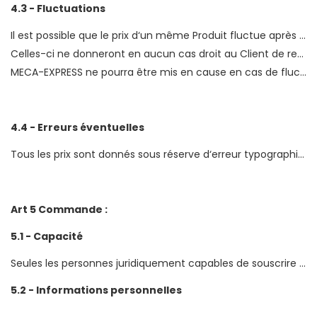
4.3 - Fluctuations
Il est possible que le prix d‘un même Produit fluctue après sa mise en ligne sur le Site. Cette fluctuation peut être ponctuelle car réalisée dans le cadre d‘une opération de promotion dont la durée est limitée dans le temps ou plus longue. MECA-EXPRESS ne saurait être tenu pour responsable des fluctuations du prix public indicatif.
Celles-ci ne donneront en aucun cas droit au Client de retourner son Produit en dehors des conditions et délais de retours prévus à l‘Article 10 ci-dessous.
MECA-EXPRESS ne pourra être mis en cause en cas de fluctuations du prix de vente et les éventuels écarts de prix ne seront en aucun cas remboursés.
4.4 - Erreurs éventuelles
Tous les prix sont donnés sous réserve d‘erreur typographique manifeste. Si une erreur devait survenir MECA-EXPRESS contactera le Client pour l‘avertir de l‘erreur effectuée par ses services et lui rappellera que la Commande sera facturée aux conditions corrigées. Cependant, en cas de refus des conditions corrigées, le Client sera libre d‘annuler la Commande corrigée sans pénalité.
Art 5 Commande :
5.1 - Capacité
Seules les personnes juridiquement capables de souscrire des contrats concernant les biens et les services proposés sur le Site, peuvent Commander sur le Site MECA-EXPRESS. Lors de la passation de la Commande, le Client garantit avoir la pleine capacité juridique pour adhérer aux présentes conditions générales et ainsi conclure le présent contrat. Lors d‘un paiement par carte, le Client garantit qu‘il est pleinement habilité à utiliser ladite carte et que cette dernière donne accès à des fonds suffisants pour couvrir tous les coûts nécessaires au règlement de la Commande.
5.2 - Informations personnelles