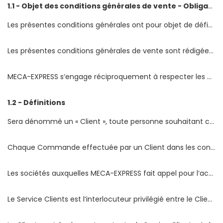
1.1 - Objet des conditions générales de vente - Obligations réciproques
Les présentes conditions générales ont pour objet de définir les droits et obligations des parties dans le cadre de la vente en ligne de biens et services proposés par MECA-EXPRESS au Client.
Les présentes conditions générales de vente sont rédigées en français et expriment les obligations, les droits du Client et de MECA-EXPRESS. En ce sens, le Client reconnaît accepter sans réserve l‘intégralité des dispositions prévues aux présentes.
MECA-EXPRESS s‘engage réciproquement à respecter les obligations qui lui incombent dans le cadre des présentes.
1.2 - Définitions
Sera dénommé un « Client », toute personne souhaitant commercer avec MECA-EXPRESS en respectant les présentes conditions générales et sera dénommé un « Fournisseur », chaque entreprise ayant mandaté MECA-EXPRESS pour vendre un Produit lui appartenant sur le Site ou ayant directement vendu des Produits à MECA-EXPRESS.
Chaque Commande effectuée par un Client dans les conditions prévues par les présentes sera ci-après dénommée « Commande ».
Les sociétés auxquelles MECA-EXPRESS fait appel pour l‘acheminement des Produits chez le Client sont ici dénommées « Transporteurs ».
Le Service Clients est l‘interlocuteur privilégié entre le Client et MECA-EXPRESS. Le Service Clients est joignable par email : info@meca-express.fr