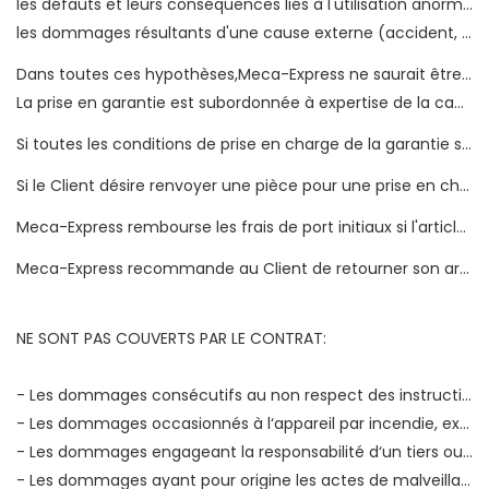
les défauts et leurs conséquences liés à l'utilisation anormale du véhicule sur lequel a été montée la pièce ou non conforme à l'usage pour lequel il est destiné (utilisation du véhicule sur lequel la pièce est montée pour la compétition...),
les dommages résultants d'une cause externe (accident, foudre, fluctuation de courant…).
Dans toutes ces hypothèses,Meca-Express ne saurait être tenu pour responsable du défaut de la pièce et des éventuels dommages occasionnés.
La prise en garantie est subordonnée à expertise de la cause de la non-conformité ou du vice invoqué. En fonction des situations, cette analyse sera réalisée auprès du fabricant (pièce démontée et retournée) ou par un expert agréé en automobile, mandaté par Meca-Express qui se déplacera pour examen du véhicule.
Si toutes les conditions de prise en charge de la garantie sont réunies, Meca-Express remboursera, remplacera ou réparera sans frais la pièce dans un délai maximum d'un mois.
Si le Client désire renvoyer une pièce pour une prise en charge au titre de la garantie, il peut bénéficier de la procédure de retour via l’étiquette prépayée Chronopost, qui lui permet de ne pas avancer les frais de transport retour.
Meca-Express rembourse les frais de port initiaux si l'article accepté en garantie est le seul de la commande initiale.
Meca-Express recommande au Client de retourner son article par la Poste en Colissimo. Si le Client a engagé des frais pour retourner son article et si la prise en garantie est confirmée, le Client est invité à faire parvenir le justificatif des frais de son renvoi pour que Meca-Express puisse procéder au remboursement, sur la base du tarif de La Poste Colissimo.
NE SONT PAS COUVERTS PAR LE CONTRAT:
- Les dommages consécutifs au non respect des instructions du constructeur.
- Les dommages occasionnés à l‘appareil par incendie, explosion, pour autant qu‘ils prennent naissance dans d‘autres biens que l‘appareil lui-même.
- Les dommages engageant la responsabilité d‘un tiers ou résultant d‘une faute intentionnelle ou dolosive.
- Les dommages ayant pour origine les actes de malveillance ou une cause externe à l‘appareil: choc, chute, vol, foudre, incendie, dégâts des eaux, surtension, mauvaise utilisation, erreur de manipulation, variation climatique, humidité entraînant une corrosion ou une chaleur anormale ou tous risques couverts par l‘assurance multirisques habitation.