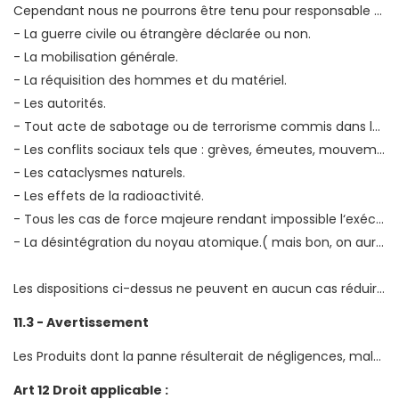
Cependant nous ne pourrons être tenu pour responsable ni de la non exécution ni des retards provoqués par :
- La guerre civile ou étrangère déclarée ou non.
- La mobilisation générale.
- La réquisition des hommes et du matériel.
- Les autorités.
- Tout acte de sabotage ou de terrorisme commis dans le cadre des actions concertées.
- Les conflits sociaux tels que : grèves, émeutes, mouvements populaires, lock-out, etc.
- Les cataclysmes naturels.
- Les effets de la radioactivité.
- Tous les cas de force majeure rendant impossible l‘exécution du présent contrat.
- La désintégration du noyau atomique.( mais bon, on aura tous d‘autres soucis à ce moment là =))
Les dispositions ci-dessus ne peuvent en aucun cas réduire ou supprimer la garantie légale des vices cachés, qui est obligatoire et la garantie contractuelle du constructeur, si elle existe (voir bon de garantie).
11.3 - Avertissement
Les Produits dont la panne résulterait de négligences, maltraitances ou utilisation non appropriée par rapport aux instructions relatives à l‘installation, à l‘utilisation et au fonctionnement du Produit, perdront toute garantie.
Art 12 Droit applicable :