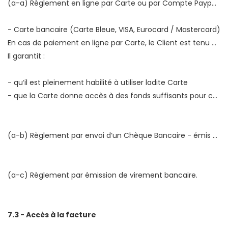
(a-a) Règlement en ligne par Carte ou par Compte Paypal :
- Carte bancaire (Carte Bleue, VISA, Eurocard / Mastercard)
En cas de paiement en ligne par Carte, le Client est tenu de fournir le type de sa Carte de paiement, le numéro de la Carte de paiement, la date d‘expiration et le cryptogramme.
Il garantit :
- qu‘il est pleinement habilité à utiliser ladite Carte
- que la Carte donne accès à des fonds suffisants pour couvrir tous les coûts résultant de sa Commande.
(a-b) Règlement par envoi d‘un Chèque Bancaire - émis par une banque domiciliée en France métropolitaine ou à Monaco- dès lors que le montant de sa Commande ne dépasse pas 1.500 Euros.
(a-c) Règlement par émission de virement bancaire.
7.3 - Accès à la facture