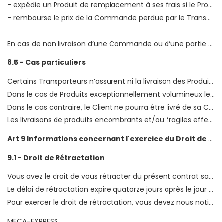
- expédie un Produit de remplacement à ses frais si le Produit est encore disponible
- rembourse le prix de la Commande perdue par le Transporteur ou propose un avoir sur le prochain achat si le ou les Produits commandés ne sont plus disponibles
En cas de non livraison d‘une Commande ou d‘une partie de Commande le Client dispose d‘un délai de soixante (60) jours maximum à compter de la date indiquée pour la livraison de la Commande pour en avertir le Service Client. A l‘expiration de ce délai, plus aucune réclamation de la part du Client ne sera recevable, c‘est-à-dire toute demande d‘échange, de remboursement ou d‘avoir sera rejetée.
8.5 - Cas particuliers
Certains Transporteurs n‘assurent ni la livraison des Produits dans les appartements situés au dessus du 5ème étage sans ascenseur ni la livraison par nacelle.
Dans le cas de Produits exceptionnellement volumineux le Client est tenu de s‘assurer au préalable que l‘accès principal au lieu de livraison qu‘il a choisi - notamment la dimension de sa cage d‘escalier et sa porte d‘entrée - permet la livraison de sa Commande.
Dans le cas contraire, le Client ne pourra être livré de sa Commande et les frais de livraison resteront à sa charge dès lors que le transporteur se sera présenté sur le lieu de livraison.
Les livraisons de produits encombrants et/ou fragiles effectuées par un autre transporteur que la Poste sont limitées à la France métropolitaine hors îles non reliées au continent par un pont. (Corse, l‘Ile d‘Yeu, l‘Ile de Porquerolles, etc).
Art 9 Informations concernant l'exercice du Droit de Rétractation :
9.1 - Droit de Rétractation
Vous avez le droit de vous rétracter du présent contrat sans donner de motif dans un délai de quatorze jours.
Le délai de rétractation expire quatorze jours après le jour où vous - même, ou un tiers autre que le transporteur et désigné par vous, prend physiquement possession du dernier bien.
Pour exercer le droit de rétractation, vous devez nous notifier
MECA-EXPRESS