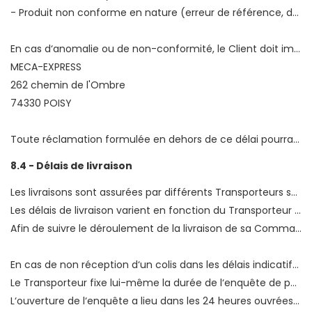
- Produit non conforme en nature (erreur de référence, de couleur...) ou en quantité...
En cas d‘anomalie ou de non-conformité, le Client doit impérativement refuser le colis et doit, dans les meilleurs délais le jour même de la livraison, faire parvenir ses réclamations au Service Clients de MECA-EXPRESS par recommandé A/R à l‘adresse suivante :
MECA-EXPRESS
262 chemin de l'Ombre
74330 POISY
Toute réclamation formulée en dehors de ce délai pourra être rejetée sans possibilité de recours pour le Client. L‘absence de réclamations, la non émission de réserves de la part du Client signifient que le Produit livré est réputé satisfaisant et ne pourra faire l‘objet d‘aucune contestation ultérieure. Par exemple, le Client ne pourra pas émettre de réserve à MECA-EXPRESS après le départ du transporteur, même si le colis n‘a pas été ouvert en présence du transporteur.
8.4 - Délais de livraison
Les livraisons sont assurées par différents Transporteurs spécialisés en fonction de la nature du Produit objet de la Commande
Les délais de livraison varient en fonction du Transporteur et sont indiqués sur la fiche Produit.
Afin de suivre le déroulement de la livraison de sa Commande, le Client reçoit un email au moment de l‘expédition du Produit (« Départ du Produit de notre Entrepôt »).
En cas de non réception d‘un colis dans les délais indicatifs, le Client peut contacter le Service Clients qui déterminera la cause du retard et la communiquera au Client. Si nécessaire, MECA-EXPRESS ouvrira une enquête sur l‘acheminement du produit auprès du Transporteur concerné.
Le Transporteur fixe lui-même la durée de l‘enquête de perte. Par exemple, un Produit livré par Coliposte et non livré au Client fera l‘objet d‘une enquête d‘une durée de 20 jours ouvrés à compter de la date d‘ouverture de l‘enquête par MECA-EXPRESS.
L‘ouverture de l‘enquête a lieu dans les 24 heures ouvrées suivant la transmission par le Client à MECA-EXPRESS de l‘information de la non réception de sa Commande ainsi que des documents nécessaires à l‘ouverture de cette enquête que MECA-EXPRESS est susceptible de demander au client. Si pendant le délai d‘enquête, le Produit est retrouvé, il est livré au Client. Si le Produit n‘est pas retrouvé à l‘issue de l‘enquête et uniquement à cette condition, MECA-EXPRESS :