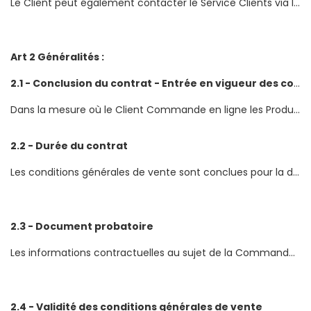
Le Client peut également contacter le Service Clients via le formulaire présent sur le site internet www.meca-excpress.fr. Le délai de réponse ne peut pas être garanti.
Art 2 Généralités :
2.1 - Conclusion du contrat - Entrée en vigueur des conditions générales
Dans la mesure où le Client Commande en ligne les Produits et/ou services présentés sur le Site Internet MECA-EXPRESS, l’acception de ces conditions lors de la commande marque la conclusion du contrat entre le Client et MECA-EXPRESS. Conformément à la loi du 13 mars 2000 sur la signature électronique et la loi sur la confiance pour l‘économie numérique du 21 juin 2004, toute Commande validée par le Client par son «clic » ou par son accord au téléphone constitue une acceptation irrévocable des présentes conditions générales par le Client, à l‘instar d‘une signature manuscrite, qui ne peut être remise en cause que dans les limites prévues à l‘article 10 ci-dessous des présentes conditions générales.
2.2 - Durée du contrat
Les conditions générales de vente sont conclues pour la durée nécessaire à la fourniture des biens et services souscrits, jusqu‘ à l‘extinction de leurs garanties.
2.3 - Document probatoire
Les informations contractuelles au sujet de la Commande feront l‘objet d‘une confirmation par voie d‘email. MECA-EXPRESS recommande au Client de conserver son email de confirmation de Commande ou de l‘imprimer. Cependant, pourront également constituer une preuve juridique des communications, Commandes et paiements intervenus entre les parties, tous documents issus de l‘archivage des bons de Commande et des factures dans les systèmes informatiques de MECA-EXPRESS.
2.4 - Validité des conditions générales de vente