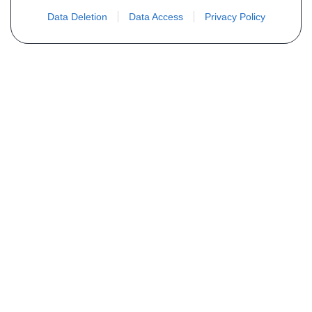
Data Deletion
Data Access
Privacy Policy
PLUS D´INFORMATIONS
Qui sommes nous ?
FAQ
Listing des pièces
Contact
COMMANDE