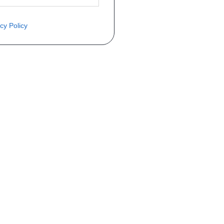
cy Policy
COMMANDE
Mon compte
Livraisons
Retours