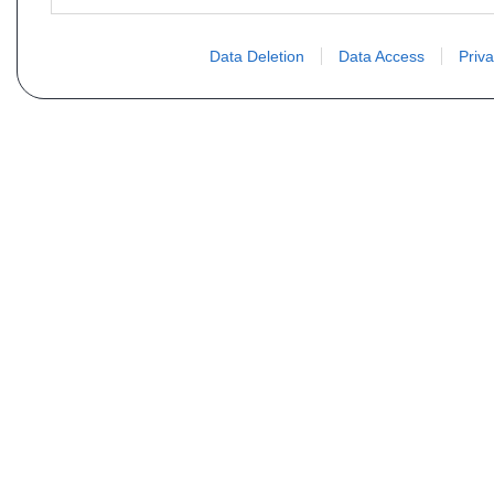
Data Deletion
Data Access
Priva
PLUS D´INFORMATIONS
Qui sommes nous ?
FAQ
Listing des pièces
Contact