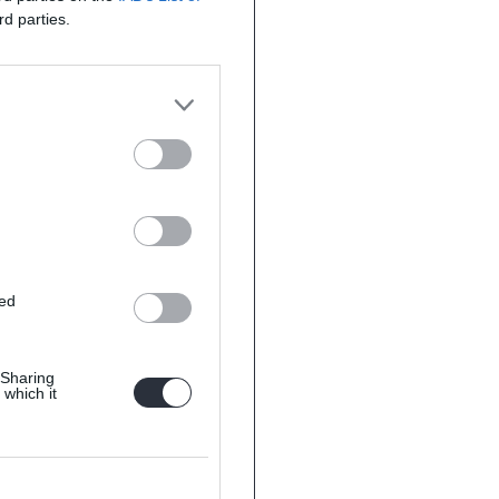
rd parties.
ted
 Sharing
 which it