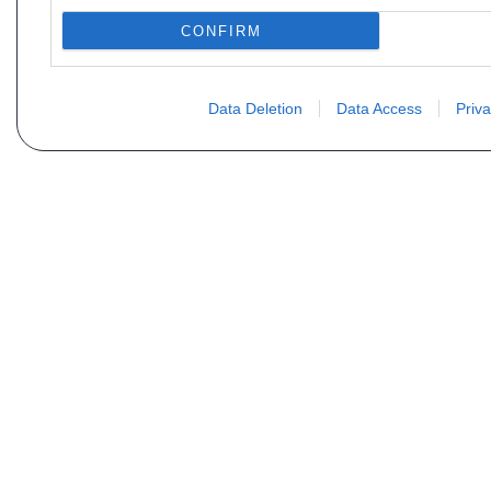
CONFIRM
Data Deletion
Data Access
Priva
PLUS D´INFORMATIONS
Qui sommes nous ?
FAQ
Listing des pièces