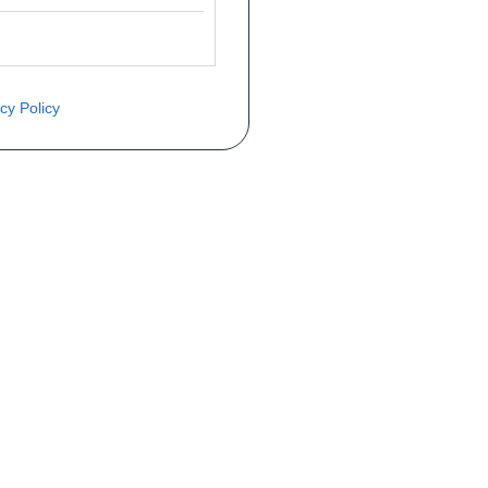
cy Policy
COMMANDE
Mon compte
Livraisons
Retours