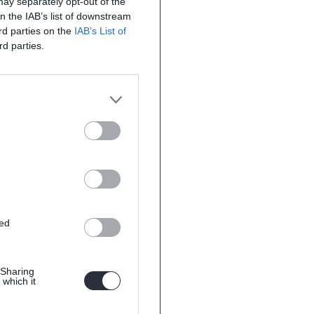
 may separately opt-out of the
on the IAB’s list of downstream
ird parties on the
IAB’s List of
rd parties.
ted
 Sharing
 which it