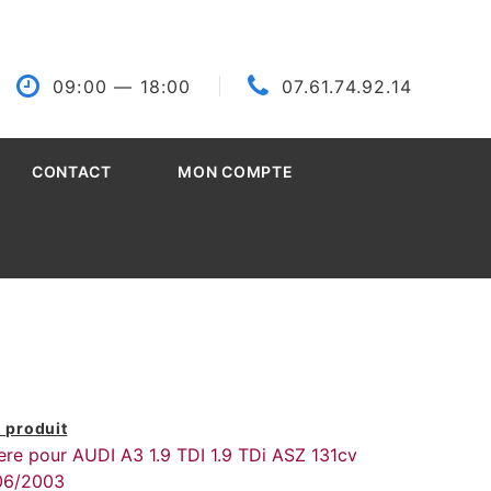
09:00
— 18:00
07.61.74.92.14
CONTACT
MON COMPTE
 produit
iere pour AUDI A3 1.9 TDI 1.9 TDi ASZ 131cv
 06/2003