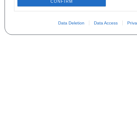
CONFIRM
Data Deletion
Data Access
Priva
PLUS D´INFORMATIONS
Qui sommes nous ?
FAQ
Listing des pièces
Contact