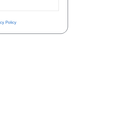
cy Policy
COMMANDE
Mon compte
Livraisons
Retours