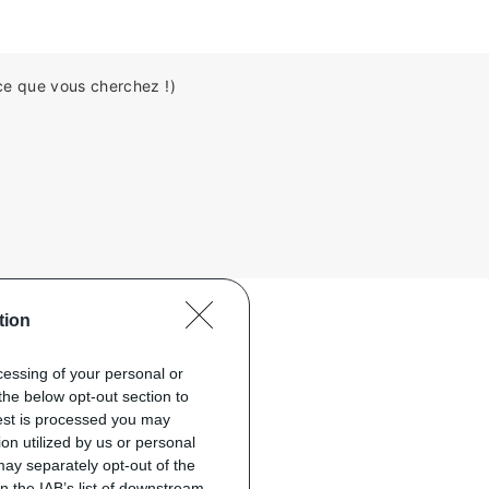
ce que vous cherchez !)
tion
ocessing of your personal or
the below opt-out section to
uest is processed you may
on utilized by us or personal
 may separately opt-out of the
on the IAB’s list of downstream