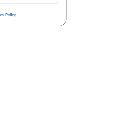
cy Policy
COMMANDE
Mon compte
Livraisons
Retours