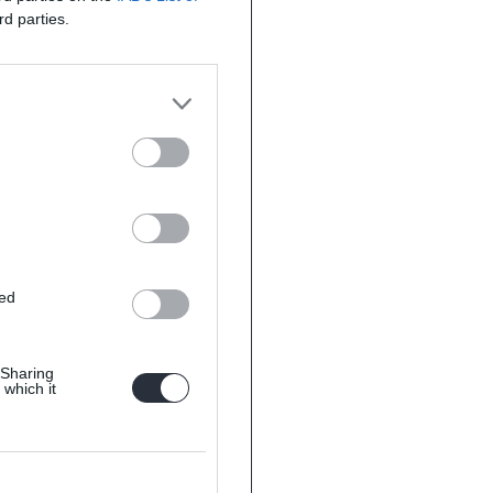
rd parties.
ted
 Sharing
 which it