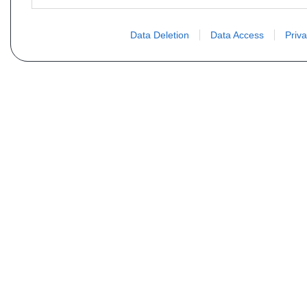
Data Deletion
Data Access
Priva
PLUS D´INFORMATIONS
Qui sommes nous ?
FAQ
Listing des pièces
Contact