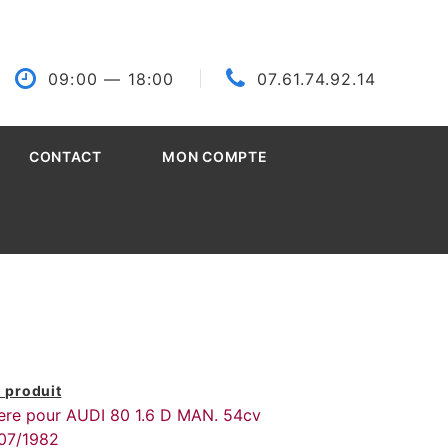
09:00
— 18:00
07.61.74.92.14
CONTACT
MON COMPTE
 produit
riere pour AUDI 80 1.6 D MAN. 54cv
 07/1982