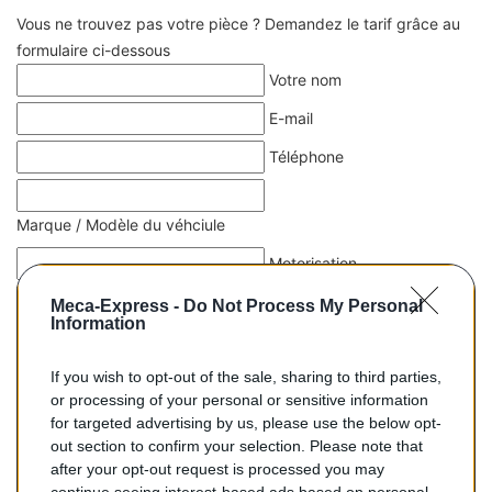
Vous ne trouvez pas votre pièce ? Demandez le tarif grâce au
formulaire ci-dessous
Votre nom
E-mail
Téléphone
Marque / Modèle du véhciule
Motorisation
Date 1er mise en circulation
Meca-Express -
Do Not Process My Personal
Information
Immatriculation
If you wish to opt-out of the sale, sharing to third parties,
Numéro de série (case E)
or processing of your personal or sensitive information
Type (case D21 ou D2)
for targeted advertising by us, please use the below opt-
out section to confirm your selection. Please note that
Message (n'oubliez pas d'indiquer le type de pièce que vous
after your opt-out request is processed you may
cherchez !)