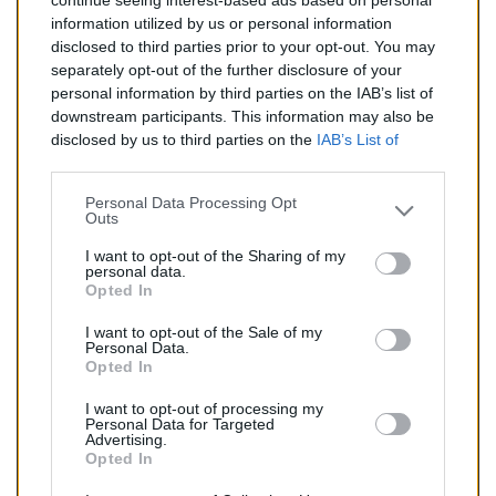
continue seeing interest-based ads based on personal
information utilized by us or personal information
disclosed to third parties prior to your opt-out. You may
separately opt-out of the further disclosure of your
personal information by third parties on the IAB’s list of
downstream participants. This information may also be
disclosed by us to third parties on the
IAB’s List of
Downstream Participants
that may further disclose it to
Envoyer votre demande
other third parties.
Personal Data Processing Opt
Outs
I want to opt-out of the Sharing of my
Plus d´informations
personal data.
Qui sommes nous ?
Opted In
FAQ
I want to opt-out of the Sale of my
Listing des pièces
Personal Data.
Opted In
Contact
I want to opt-out of processing my
Commande
Personal Data for Targeted
Mon compte
Advertising.
Opted In
Livraisons
Retours