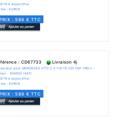
3/19 à aujourd'hui
rme : EURO6
PRIX : 586 € TTC
férence : CD67733
Livraison 4j
talyseur pour MERCEDES VITO 2.0 119 TD CDI FAP 190cv -
teur : 654920 (447)
3/19 à aujourd'hui
rme : EURO6
PRIX : 586 € TTC