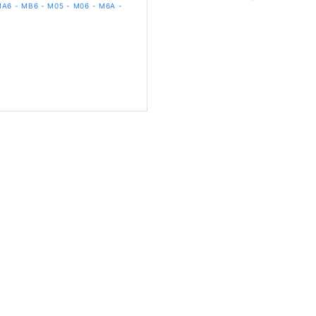
MA6 - MB6 - M05 - M06 - M6A -