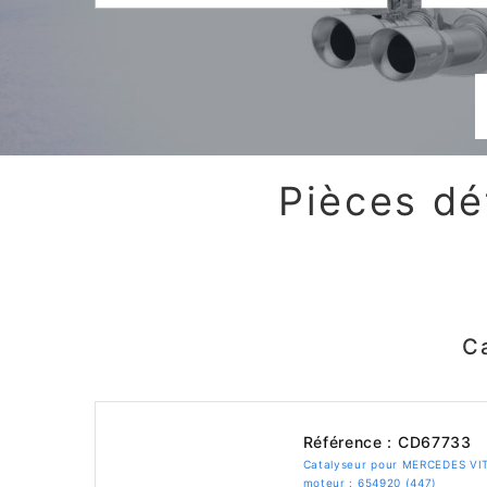
Pièces dé
C
Référence : CD67733
Catalyseur pour MERCEDES VIT
moteur : 654920 (447)