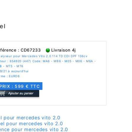
el
férence : CD67233
Livraison 4j
alyseur pour Mercedes Vito 2.0 114 TD CDI DPF 136cv
teur : 654920 (447) Code: MA6 - MB6 - M05 - M06 - M6A -
B - MT5 - MT6
9/21 à aujourd'hui
rme : EURO6
PRIX : 599 € TTC
el pour mercedes vito 2.0
sel pour mercedes vito 2.0
ence pour mercedes vito 2.0