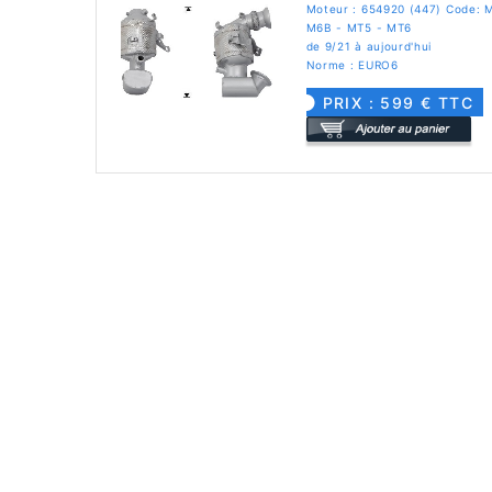
Moteur : 654920 (447) Code: 
M6B - MT5 - MT6
de 9/21 à aujourd'hui
Norme : EURO6
PRIX : 599 € TTC