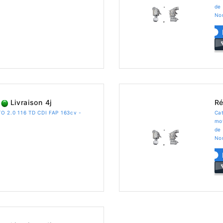
de 
No
Livraison 4j
Ré
O 2.0 116 TD CDI FAP 163cv -
Ca
mo
de 
No