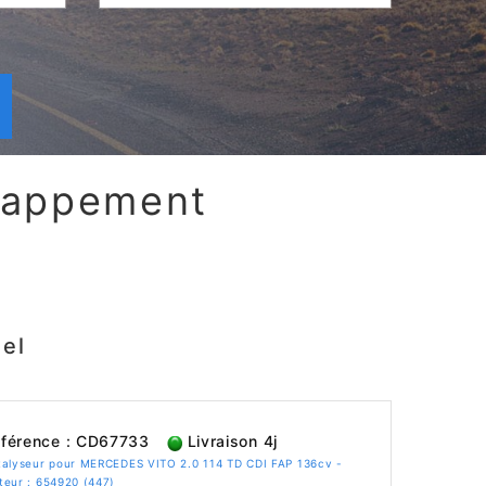
chappement
el
férence : CD67733
Livraison 4j
talyseur pour MERCEDES VITO 2.0 114 TD CDI FAP 136cv -
teur : 654920 (447)