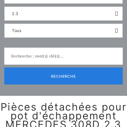
2.3
Tous
Recherche : mot(s) clé(s)...
RECHERCHE
Pièces détachées pour
pot d'échappement
MERCEDES 308D 2.3