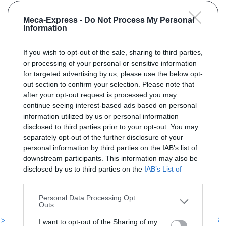
Meca-Express -
Do Not Process My Personal
Information
If you wish to opt-out of the sale, sharing to third parties,
or processing of your personal or sensitive information
Référence : SX0915
Livraison 5j
for targeted advertising by us, please use the below opt-
out section to confirm your selection. Please note that
Silencieux arriere pour MERCEDES 308D 2.3 D 3350MM 79cv
de 01/1989 à 12/1991
after your opt-out request is processed you may
continue seeing interest-based ads based on personal
PRIX : 81 € TTC
information utilized by us or personal information
disclosed to third parties prior to your opt-out. You may
separately opt-out of the further disclosure of your
personal information by third parties on the IAB’s list of
downstream participants. This information may also be
disclosed by us to third parties on the
IAB’s List of
Downstream Participants
that may further disclose it to
other third parties.
Personal Data Processing Opt
Outs
> Tous les silencieux diesel pour mercedes 308d 2.3
I want to opt-out of the Sharing of my