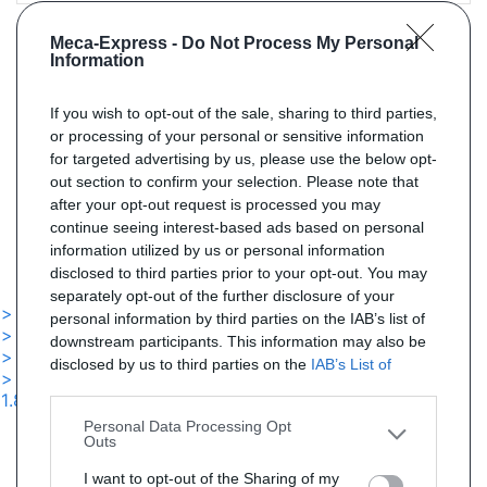
Meca-Express -
Do Not Process My Personal
Information
If you wish to opt-out of the sale, sharing to third parties,
or processing of your personal or sensitive information
Référence : SX5184
Livraison 5j
for targeted advertising by us, please use the below opt-
Pack Silencieux pour MAZDA 626 1.8 105cv de 03/1994 à 12/1997
out section to confirm your selection. Please note that
after your opt-out request is processed you may
PRIX : 158 € TTC
continue seeing interest-based ads based on personal
information utilized by us or personal information
disclosed to third parties prior to your opt-out. You may
separately opt-out of the further disclosure of your
> Tous les catalyseurs essence pour mazda 626 1.8
personal information by third parties on the IAB’s list of
> Tous les pack silencieux pour mazda 626 1.8
downstream participants. This information may also be
> Tous les silencieux essence pour mazda 626 1.8
disclosed by us to third parties on the
IAB’s List of
> Tous les tuyaux d'échappement pour mazda 626
Downstream Participants
that may further disclose it to
1.8
other third parties.
Personal Data Processing Opt
Outs
I want to opt-out of the Sharing of my