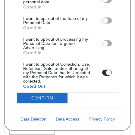
personal data.
Opted In
I want to opt-out of the Sale of my
Personal Data.
Opted In
I want to opt-out of processing my
Personal Data for Targeted
Advertising.
Opted In
Livraison 5j
Référence : SX0885
I want to opt-out of Collection, Use,
Retention, Sale, and/or Sharing of
Silencieux arriere pour MAZDA 323 1.5 89cv
my Personal Data that Is Unrelated
de 06/1994 à 07/1995
with the Purposes for which it was
collected.
PRIX : 83 € TTC
Contactez-nous !
Opted Out
CONFIRM
Data Deletion
Data Access
Privacy Policy