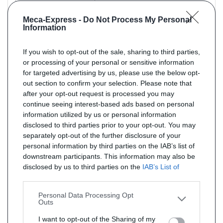
Meca-Express -
Do Not Process My Personal
Information
If you wish to opt-out of the sale, sharing to third parties,
or processing of your personal or sensitive information
for targeted advertising by us, please use the below opt-
out section to confirm your selection. Please note that
Livraison 5j
Référence : SX0884
after your opt-out request is processed you may
Silencieux intermédiaire pour MAZDA 323 1.5 89cv
continue seeing interest-based ads based on personal
de 06/1994 à 07/1995
information utilized by us or personal information
PRIX : 86 € TTC
disclosed to third parties prior to your opt-out. You may
separately opt-out of the further disclosure of your
personal information by third parties on the IAB’s list of
downstream participants. This information may also be
disclosed by us to third parties on the
IAB’s List of
Downstream Participants
that may further disclose it to
other third parties.
Personal Data Processing Opt
Outs
I want to opt-out of the Sharing of my