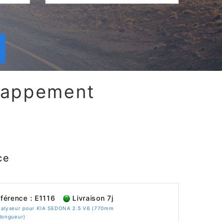
chappement
ce
férence : E1116
Livraison 7j
talyseur pour KIA SEDONA 2.5 V6 (770mm
longueur)