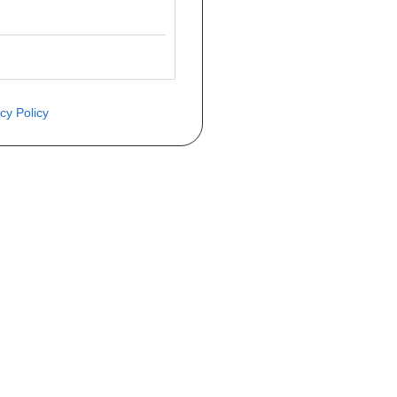
cy Policy
èce ? Demandez le tarif grâce au fo
Téléphone
er mise en circulation
Immatriculation