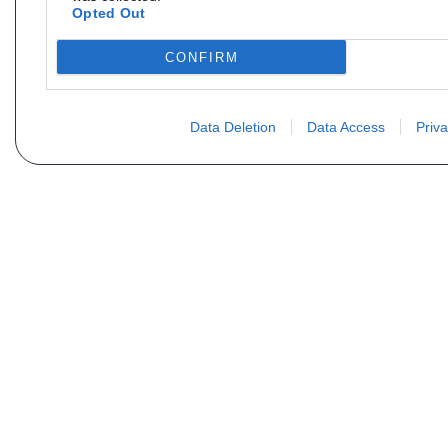
Opted Out
CONFIRM
Data Deletion
Data Access
Priva
Vous ne trouvez pas votre pi
Votre nom
E-mail
Motorisation
Date 1