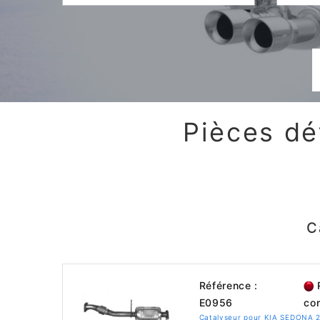
Pièces dé
C
Référence :
R
E0956
con
Catalyseur pour KIA SEDONA 