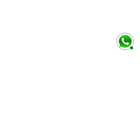
rmulaire ci-dessous
Marque / Modèle du véhciule
Numéro de série (case E)