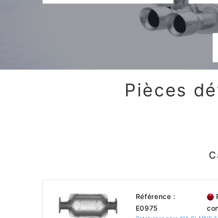
Pièces dé
C
Référence :
R
E0975
con
Catalyseur pour KIA CLARUS 2