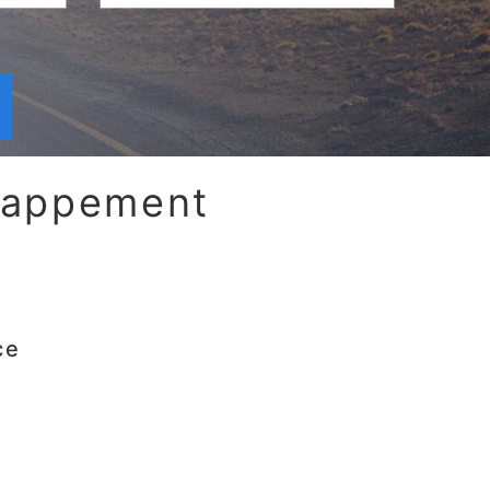
chappement
ce