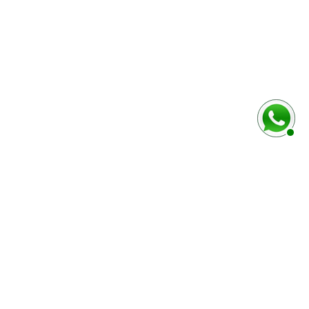
rmulaire ci-dessous
Marque / Modèle du véhciule