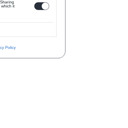
 Sharing
 which it
cy Policy
èce ? Demandez le tarif grâce au fo
Téléphone