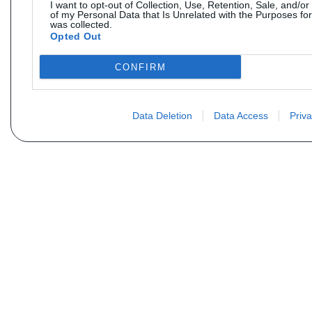
I want to opt-out of Collection, Use, Retention, Sale, and/or
of my Personal Data that Is Unrelated with the Purposes for
was collected.
Opted Out
CONFIRM
Data Deletion
Data Access
Priva
Vous ne trouvez pas votre pi
Votre nom
E-mail