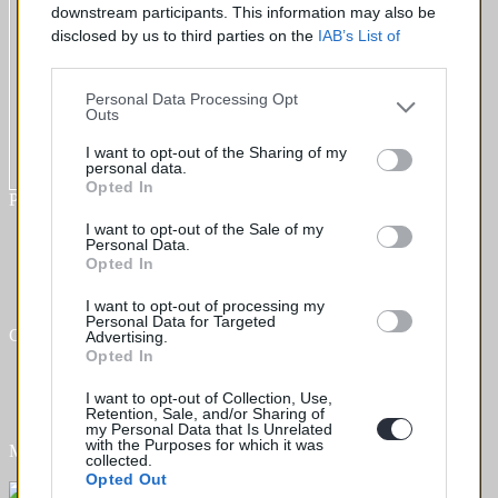
downstream participants. This information may also be
disclosed by us to third parties on the
IAB’s List of
Downstream Participants
that may further disclose it to
other third parties.
Personal Data Processing Opt
Outs
I want to opt-out of the Sharing of my
personal data.
Opted In
Plus d´informations
I want to opt-out of the Sale of my
Qui sommes nous ?
Personal Data.
FAQ
Opted In
Listing des pièces
Contact
I want to opt-out of processing my
Personal Data for Targeted
Commande
Advertising.
Opted In
Mon compte
Livraisons
I want to opt-out of Collection, Use,
Retours
Retention, Sale, and/or Sharing of
my Personal Data that Is Unrelated
with the Purposes for which it was
Modes de paiement
collected.
Opted Out
Contactez-nous !