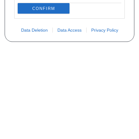
CONFIRM
Data Deletion
Data Access
Privacy Policy
Vous ne trouvez pas votre pièce ?
Demandez le tarif grâce au formulaire
ci-dessous
Votre nom
E-mail