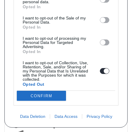
personal data.
Opted In
I want to opt-out of the Sale of my
Personal Data.
Opted In
I want to opt-out of processing my
Personal Data for Targeted
Advertising.
Opted In
Référence : AV0549
Livraison 6j
I want to opt-out of Collection, Use,
Tuyau avant pour IVECO DAILY 3.0 TD (35C15 - 50C15)
Retention, Sale, and/or Sharing of
à partir de 04/2006
my Personal Data that Is Unrelated
with the Purposes for which it was
PRIX : 59 € TTC
collected.
Opted Out
CONFIRM
Data Deletion
Data Access
Privacy Policy