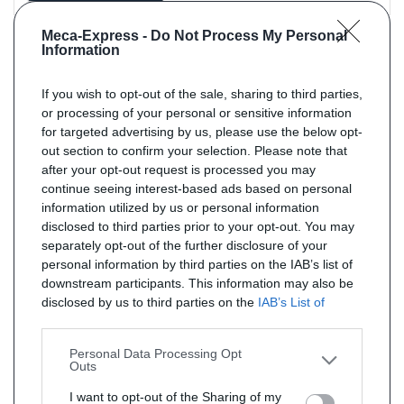
Meca-Express -
Do Not Process My Personal
Information
If you wish to opt-out of the sale, sharing to third parties,
or processing of your personal or sensitive information
for targeted advertising by us, please use the below opt-
out section to confirm your selection. Please note that
after your opt-out request is processed you may
continue seeing interest-based ads based on personal
information utilized by us or personal information
Référence : AR0787
En stock
disclosed to third parties prior to your opt-out. You may
Tuyau pour IVECO DAILY 3.0 TD 70C21 (Moteur : F1CE3481D)
separately opt-out of the further disclosure of your
de 09/2011 à 02/2014
personal information by third parties on the IAB’s list of
(1er tuyau de connexion)
downstream participants. This information may also be
Norme : EURO5
disclosed by us to third parties on the
IAB’s List of
PRIX : 155 € TTC
Downstream Participants
that may further disclose it to
other third parties.
Personal Data Processing Opt
Outs
I want to opt-out of the Sharing of my