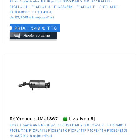
Filtre à particules NEUF pour IVECO DAILY 3.0 (F1CE3481J -
F1CFL411E - F1CFL411J - F1CE3481K - F1CFL411F - F1CFL411H -
F1CE3481D - F1CFL411G)
de 03/20014 à aujourd'hui
PRIX : 549 € TTC
Référence : JMJ1367
Livraison 5j
Filtre à particules NEUF pour IVECO DAILY 3.0 (moteur : F1CE3481J
F1CFL411E F1CFL411J F1CE3481K F1CFL411F F1CFL411H F1CE3481D)
de 03/2014 à aujourd'hui