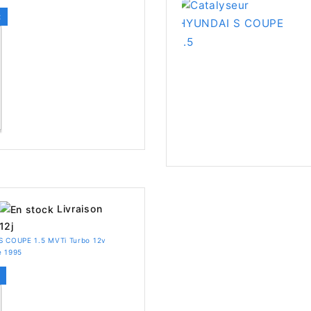
C
Livraison
12j
S COUPE 1.5 MVTi Turbo 12v
e 1995
C