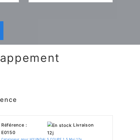
chappement
sence
Livraison
Référence :
E0150
12j
Catalyseur pour HYUNDAI S COUPE 1.5 Mvi 12v