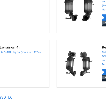
de 
(1e
No
Livraison 4j
Ré
1.0 G-TDI Hayon (moteur : 120cv
Cat
G3
de
1er
i30 1.0