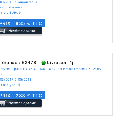
06/2018 à aujourd'hui
r catalyseur)
rme : EURO6
PRIX : 835 € TTC
férence : E2478
Livraison 4j
alyseur pour HYUNDAI i30 1.0 G-TDI Break (moteur : 120cv
LC)
 03/2017 à 05/2018
 catalyseur)
PRIX : 283 € TTC