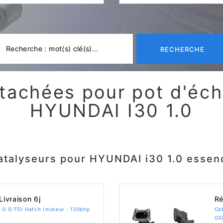
RECHERCHE
tachées pour pot d'é
HYUNDAI I30 1.0
atalyseurs pour HYUNDAI i30 1.0 essen
Livraison 6j
Ré
.0 G-TDI Hatch (moteur : 120bhp
Cat
G3