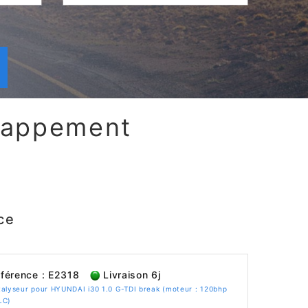
chappement
ce
férence : E2318
Livraison 6j
alyseur pour HYUNDAI i30 1.0 G-TDI break (moteur : 120bhp
LC)