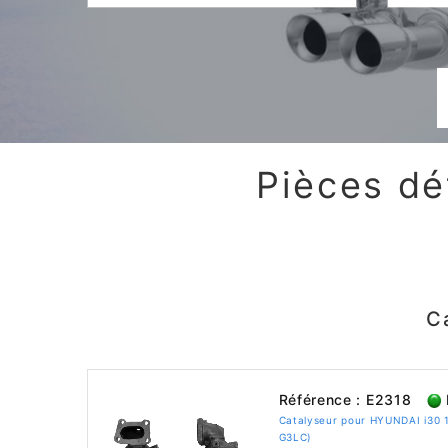
Pièces dé
C
Référence : E2318
Catalyseur pour HYUNDAI i30 1
G3LC)