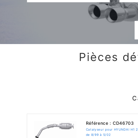
Pièces dé
C
Référence : CD46703
Catalyseur pour HYUNDAI H1 2
de 8/99 à 5/02