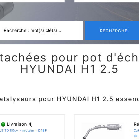
RECHERCHE
tachées pour pot d'é
HYUNDAI H1 2.5
atalyseurs pour HYUNDAI H1 2.5 essen
Livraison 4j
Ré
.5 TD 80cv - moteur : D4BF
Ca
de 