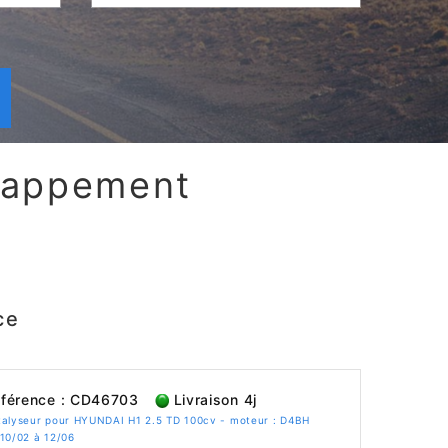
chappement
ce
férence : CD46703
Livraison 4j
talyseur pour HYUNDAI H1 2.5 TD 100cv - moteur : D4BH
10/02 à 12/06