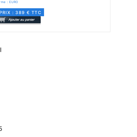
rme : EURO
PRIX : 389 € TTC
l
5