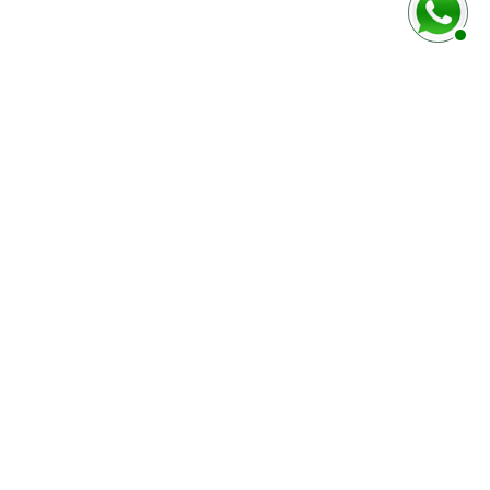
rmulaire ci-dessous
Marque / Modèle du véhciule
Numéro de série (case E)