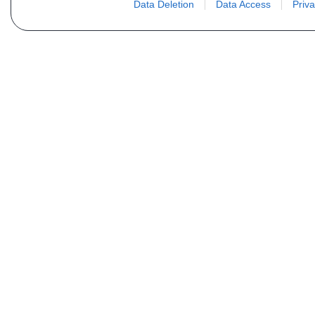
Data Deletion
Data Access
Priva
Vous ne trouvez pas votre pi
Votre nom
E-mail
Motorisation
Date 1
Type (case D21 ou D2)