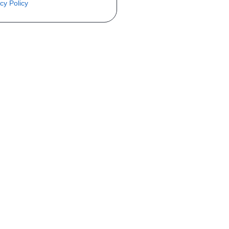
cy Policy
èce ? Demandez le tarif grâce au fo
Téléphone
er mise en circulation
Immatriculation