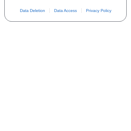
Data Deletion
Data Access
Privacy Policy
Vous ne trouvez pas votre pièce ?
Demandez le tarif grâce au formulaire
ci-dessous
Votre nom
E-mail
Téléphone