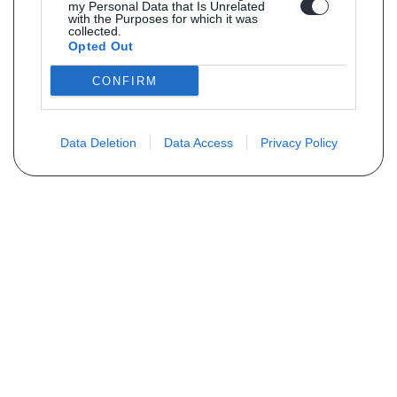
my Personal Data that Is Unrelated
with the Purposes for which it was
collected.
Opted Out
CONFIRM
Data Deletion
Data Access
Privacy Policy
Vous ne trouvez pas votre pièce ?
Demandez le tarif grâce au formulaire
ci-dessous
Votre nom