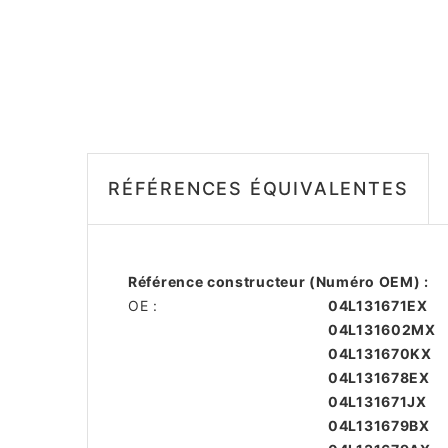
RÉFÉRENCES ÉQUIVALENTES
Référence constructeur (Numéro OEM) :
OE :
04L131671EX
04L131602MX
04L131670KX
04L131678EX
04L131671JX
04L131679BX