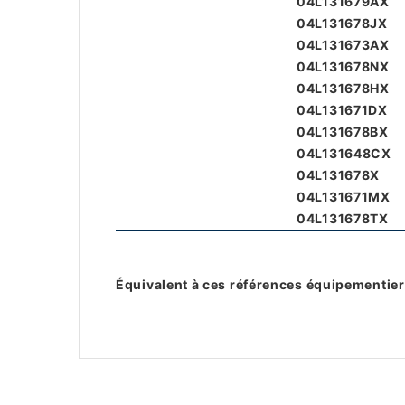
04L131679AX
04L131678JX
04L131673AX
04L131678NX
04L131678HX
04L131671DX
04L131678BX
04L131648CX
04L131678X
04L131671MX
04L131678TX
Équivalent à ces références équipementier