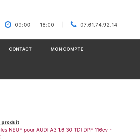
09:00
— 18:00
07.61.74.92.14
CONTACT
MON COMPTE
 produit
cules NEUF pour AUDI A3 1.6 30 TDI DPF 116cv -
E