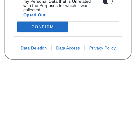
my Personal Data that Is Unrelated
with the Purposes for which it was
collected.
Opted Out
CONFIRM
Data Deletion
Data Access
Privacy Policy
Vous ne trouvez pas votre pièce ?
Demandez le tarif grâce au formulaire
ci-dessous
Votre nom