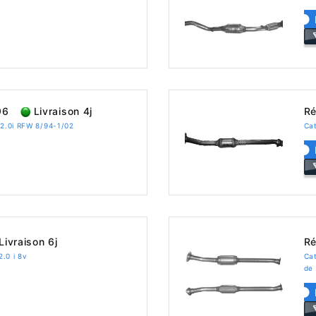
96
Livraison 4j
Ré
 2.0i RFW 8/94-1/02
Cat
Livraison 6j
Ré
.0 i 8v
Ca
de