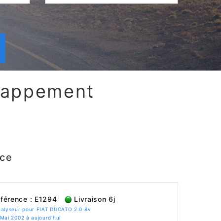
chappement
nce
férence : E1294
Livraison 6j
talyseur pour FIAT DUCATO 2.0 8v
Mai 2002 à aujourd'hui