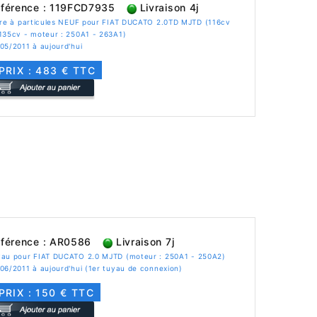
férence : 119FCD7935
Livraison 4j
tre à particules NEUF pour FIAT DUCATO 2.0TD MJTD (116cv
135cv - moteur : 250A1 - 263A1)
05/2011 à aujourd'hui
PRIX : 483 € TTC
férence : AR0586
Livraison 7j
yau pour FIAT DUCATO 2.0 MJTD (moteur : 250A1 - 250A2)
06/2011 à aujourd'hui (1er tuyau de connexion)
PRIX : 150 € TTC