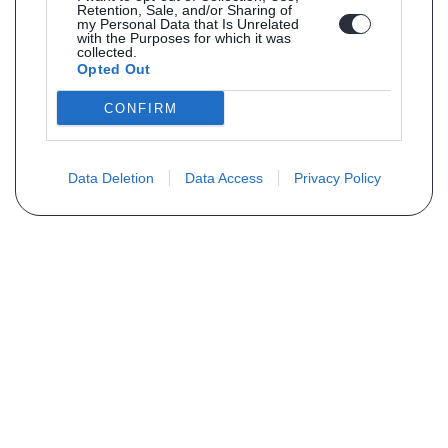
Retention, Sale, and/or Sharing of
my Personal Data that Is Unrelated
with the Purposes for which it was
collected.
Opted Out
CONFIRM
Data Deletion
Data Access
Privacy Policy
Vous ne trouvez pas votre pièce ?
Demandez le tarif grâce au formulaire
ci-dessous
Votre nom