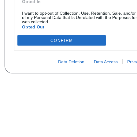
Opted In
I want to opt-out of Collection, Use, Retention, Sale, and/or
of my Personal Data that Is Unrelated with the Purposes for
was collected.
Opted Out
CONFIRM
Data Deletion
Data Access
Priva
Vous ne trouvez pas votre pi
Votre nom
E-mail