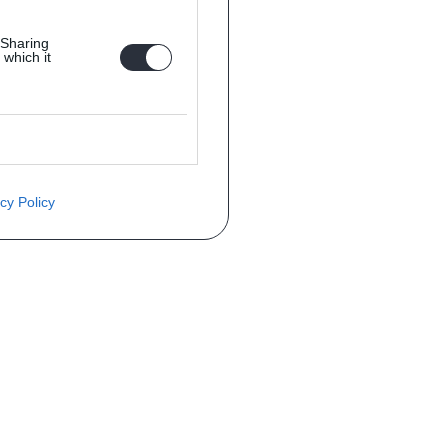
 Sharing
 which it
cy Policy
èce ? Demandez le tarif grâce au fo
Téléphone