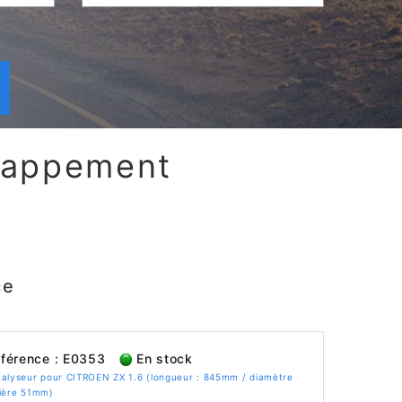
chappement
ce
férence : E0353
En stock
talyseur pour CITROEN ZX 1.6 (longueur : 845mm / diamètre
rière 51mm)