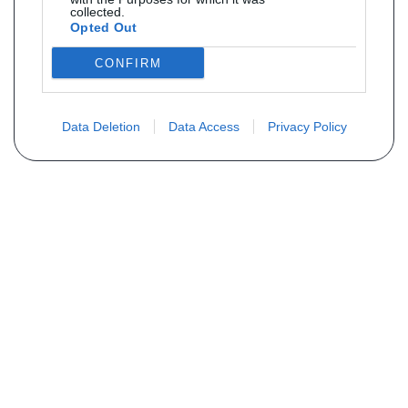
collected.
Opted Out
CONFIRM
Data Deletion
Data Access
Privacy Policy
Vous ne trouvez pas votre pièce ?
Demandez le tarif grâce au formulaire
ci-dessous
Votre nom