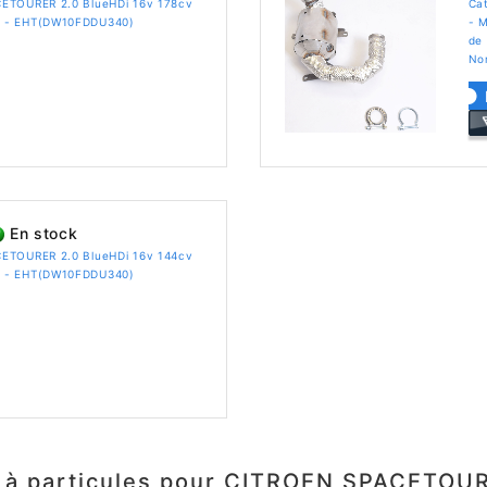
CETOURER 2.0 BlueHDi 16v 178cv
Ca
) - EHT(DW10FDDU340)
- 
de 
No
En stock
CETOURER 2.0 BlueHDi 16v 144cv
) - EHT(DW10FDDU340)
s à particules pour CITROEN SPACETOU