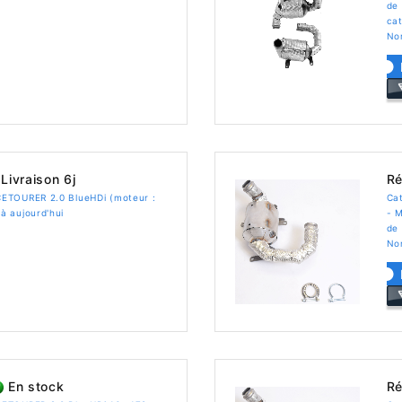
de 
cat
No
Livraison 6j
Ré
ETOURER 2.0 BlueHDi (moteur :
Ca
à aujourd'hui
- 
de
No
En stock
Ré