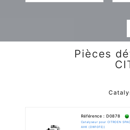
Pièces dé
CI
Catal
Référence : D0878
Catalyseur pour CITROEN SPAC
AHK (DW10FE))