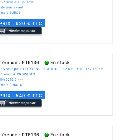
12/2018 à aujourd'hui
alyseur avant
rme : EURO6
PRIX : 620 € TTC
férence : PT6136
En stock
talyseur pour CITROEN SPACETOURER 2.0 BlueHDi 16v 150cv
Moteur : AHX(DW10FD)
 04/2016 à -->
rme : EURO 6
PRIX : 549 € TTC
férence : PT6136
En stock