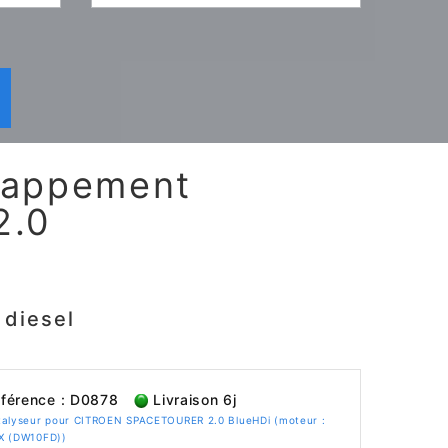
chappement
2.0
diesel
férence : D0878
Livraison 6j
talyseur pour CITROEN SPACETOURER 2.0 BlueHDi (moteur :
X (DW10FD))