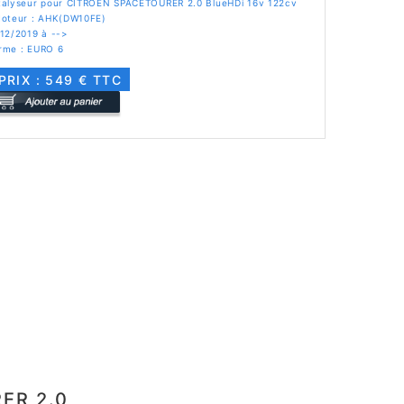
talyseur pour CITROEN SPACETOURER 2.0 BlueHDi 16v 122cv
Moteur : AHK(DW10FE)
12/2019 à -->
rme : EURO 6
PRIX : 549 € TTC
RER 2.0