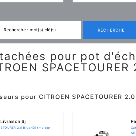
RECHERCHE
tachées pour pot d'é
TROEN SPACETOURER 
yseurs pour CITROEN SPACETOURER 2.0 
Livraison 6j
Ré
ETOURER 2.0 BlueHDi (moteur :
Ca
AH