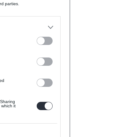
rd parties.
ted
 Sharing
 which it