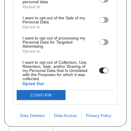
personal data.
Opted In
I want to opt-out of the Sale of my
Personal Data.
Opted In
I want to opt-out of processing my
Personal Data for Targeted
Advertising.
Opted In
I want to opt-out of Collection, Use,
Retention, Sale, and/or Sharing of
my Personal Data that Is Unrelated
with the Purposes for which it was
collected.
Opted Out
Référence : AR0642
En stock
CONFIRM
Tuyau pour CITROEN JUMPER 2.2 HDi (moteur : 4HH (P22DTE) - pour
véhicules avec ou sans FAP7/11 à aujourd'hui
PRIX : 111 € TTC
Data Deletion
Data Access
Privacy Policy