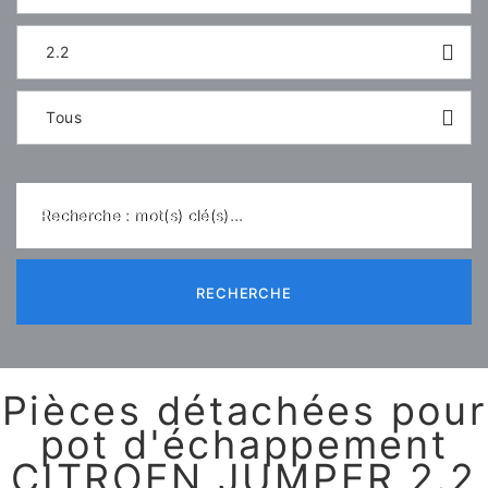
2.2
Tous
Recherche : mot(s) clé(s)...
RECHERCHE
Pièces détachées pour
pot d'échappement
CITROEN JUMPER 2.2