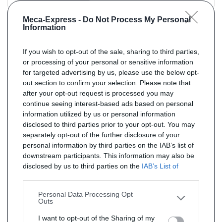
Meca-Express -
Do Not Process My Personal
Information
If you wish to opt-out of the sale, sharing to third parties,
or processing of your personal or sensitive information
for targeted advertising by us, please use the below opt-
out section to confirm your selection. Please note that
after your opt-out request is processed you may
continue seeing interest-based ads based on personal
information utilized by us or personal information
Référence : AR0642
En stock
disclosed to third parties prior to your opt-out. You may
separately opt-out of the further disclosure of your
Tuyau pour CITROEN JUMPER 2.2 HDi (moteur : 4HG (P22DTE) - pour
véhicules avec FAP
personal information by third parties on the IAB’s list of
de 07/2011 à aujourd'hui
downstream participants. This information may also be
disclosed by us to third parties on the
IAB’s List of
PRIX : 111 € TTC
Downstream Participants
that may further disclose it to
other third parties.
Personal Data Processing Opt
Outs
I want to opt-out of the Sharing of my