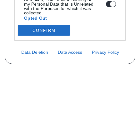
my Personal Data that Is Unrelated
with the Purposes for which it was
collected.
Opted Out
CONFIRM
Data Deletion
Data Access
Privacy Policy
Vous ne trouvez pas votre pièce ?
Demandez le tarif grâce au formulaire
ci-dessous
Votre nom