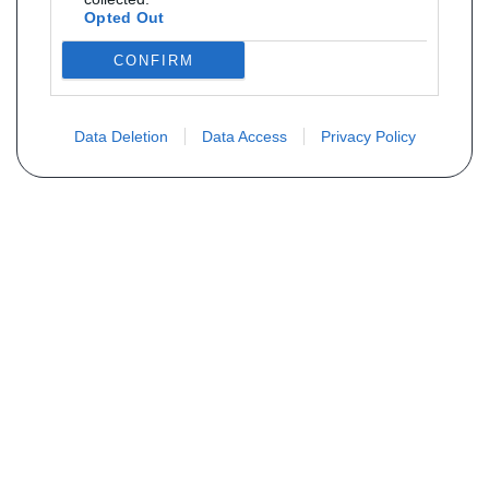
Opted Out
CONFIRM
Data Deletion
Data Access
Privacy Policy
Vous ne trouvez pas votre pièce ?
Demandez le tarif grâce au formulaire
ci-dessous
Votre nom
E-mail