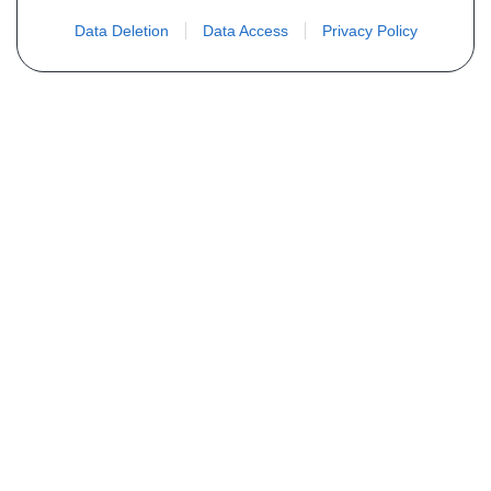
Data Deletion
Data Access
Privacy Policy
Vous ne trouvez pas votre pièce ?
Demandez le tarif grâce au formulaire
ci-dessous
Votre nom
E-mail
Téléphone