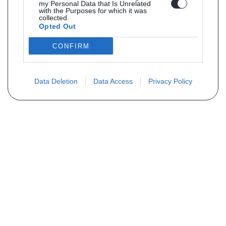
my Personal Data that Is Unrelated
with the Purposes for which it was
collected.
Opted Out
CONFIRM
Data Deletion
Data Access
Privacy Policy
Vous ne trouvez pas votre pièce ?
Demandez le tarif grâce au formulaire
ci-dessous
Votre nom