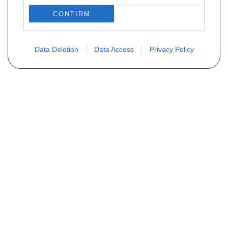
CONFIRM
Data Deletion
Data Access
Privacy Policy
Vous ne trouvez pas votre pièce ?
Demandez le tarif grâce au formulaire
ci-dessous
Votre nom
E-mail