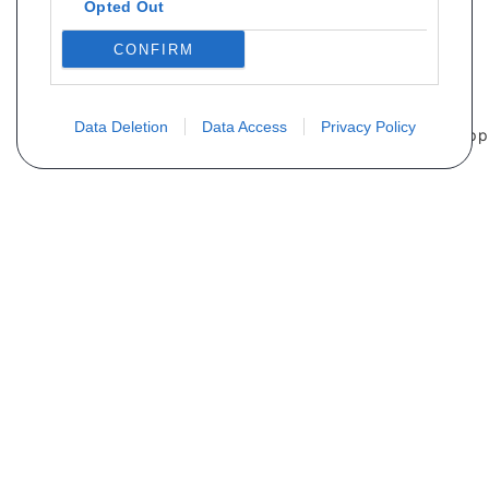
Opted Out
CONFIRM
Data Deletion
Data Access
Privacy Policy
PLUS D´INFORMATIONS
Qui sommes nous ?
FAQ
Listing des pièces