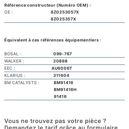
Référence constructeur (Numéro OEM) :
OE :
8Z0253057X
8Z025357X
Équivalent à ces références équipementiers :
BOSAL :
099-767
WALKER :
20898
EEC :
AU6006T
KLARIUS :
311604
BM CATALYSTS :
BM91416
BM91416H
91416
Vous ne trouvez pas votre pièce ?
Demandez le tarif grâce au formulaire