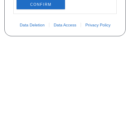
CONFIRM
Data Deletion
Data Access
Privacy Policy
PLUS D´INFORMATIONS
Qui sommes nous ?
FAQ
Listing des pièces
Contact