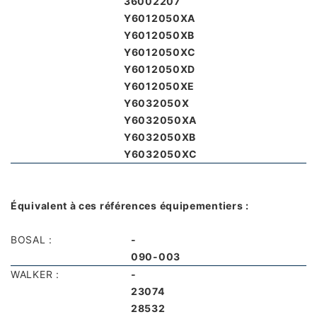
36002207
Y6012050XA
Y6012050XB
Y6012050XC
Y6012050XD
Y6012050XE
Y6032050X
Y6032050XA
Y6032050XB
Y6032050XC
Équivalent à ces références équipementiers :
BOSAL :
-
090-003
WALKER :
-
23074
28532