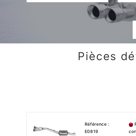
Pièces dé
Référence :
R
E0819
con