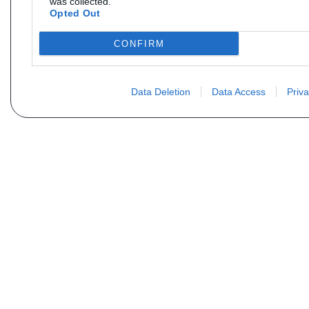
was collected.
Opted Out
CONFIRM
Data Deletion
Data Access
Priva
Vous ne trouvez pas votre pi
Votre nom
E-mail
Motorisation
Date 1