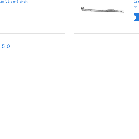
39 V8 coté droit
Ca
2
de 
 5.0