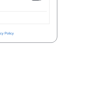
cy Policy
èce ? Demandez le tarif grâce au fo
Téléphone
er mise en circulation
Immatriculation