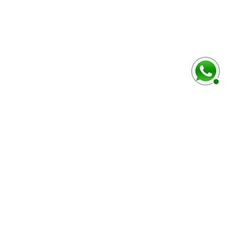
rmulaire ci-dessous
Marque / Modèle du véhciule
Numéro de série (case E)