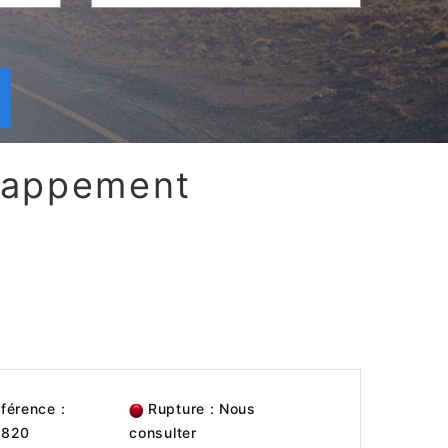
chappement
férence :
Rupture : Nous
0820
consulter