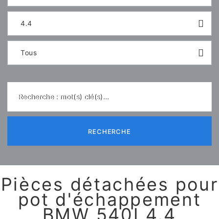
4.4
Tous
Recherche : mot(s) clé(s)...
RECHERCHE
Pièces détachées pour
pot d'échappement
BMW 540I 4.4