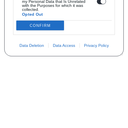
my Personal Data that Is Unrelated
with the Purposes for which it was
collected.
Opted Out
CONFIRM
Data Deletion
Data Access
Privacy Policy
Vous ne trouvez pas votre pièce ?
Demandez le tarif grâce au formulaire
ci-dessous
Votre nom