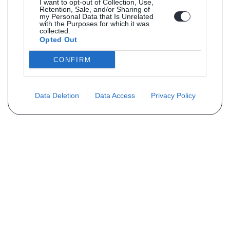
I want to opt-out of Collection, Use,
Retention, Sale, and/or Sharing of
my Personal Data that Is Unrelated
with the Purposes for which it was
collected.
Opted Out
CONFIRM
Data Deletion
Data Access
Privacy Policy
Vous ne trouvez pas votre pièce ?
Demandez le tarif grâce au formulaire
ci-dessous
Votre nom