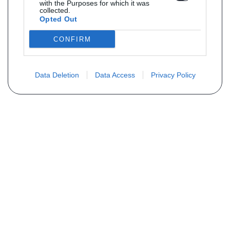
with the Purposes for which it was
collected.
Opted Out
CONFIRM
Data Deletion
Data Access
Privacy Policy
Vous ne trouvez pas votre pièce ?
Demandez le tarif grâce au formulaire
ci-dessous
Votre nom