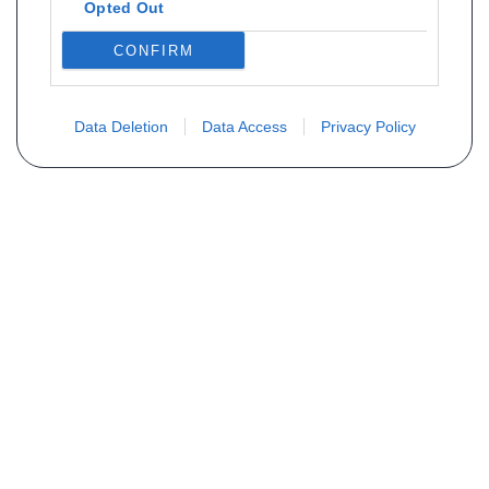
Opted Out
CONFIRM
Data Deletion
Data Access
Privacy Policy
Vous ne trouvez pas votre pièce ?
Demandez le tarif grâce au formulaire
ci-dessous
Votre nom
E-mail