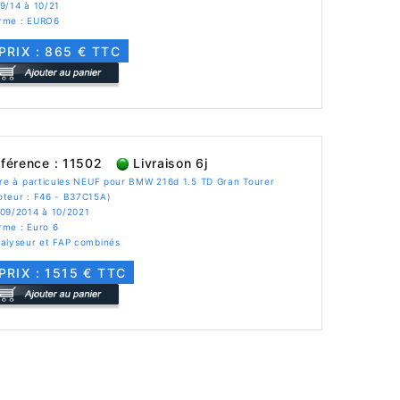
9/14 à 10/21
rme : EURO6
PRIX : 865 € TTC
férence : 11502
Livraison 6j
tre à particules NEUF pour BMW 216d 1.5 TD Gran Tourer
oteur : F46 - B37C15A)
 09/2014 à 10/2021
rme : Euro 6
talyseur et FAP combinés
PRIX : 1515 € TTC