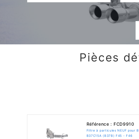
Pièces dé
Référence : FCD9910
Filtre à particules NEUF pour
B37C15A (B37B) F45 - F46