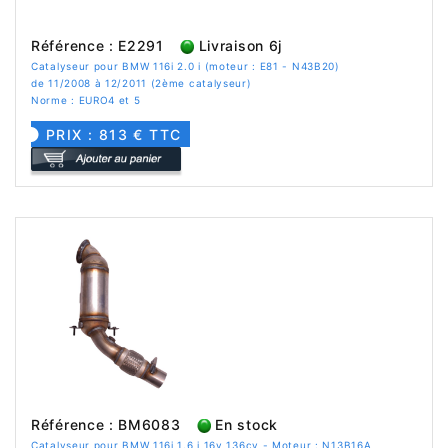
Référence : E2291
Livraison 6j
Catalyseur pour BMW 116i 2.0 i (moteur : E81 - N43B20)
de 11/2008 à 12/2011 (2ème catalyseur)
Norme : EURO4 et 5
PRIX : 813 € TTC
Référence : BM6083
En stock
Catalyseur pour BMW 116i 1.6 i 16v 136cv - Moteur : N13B16A