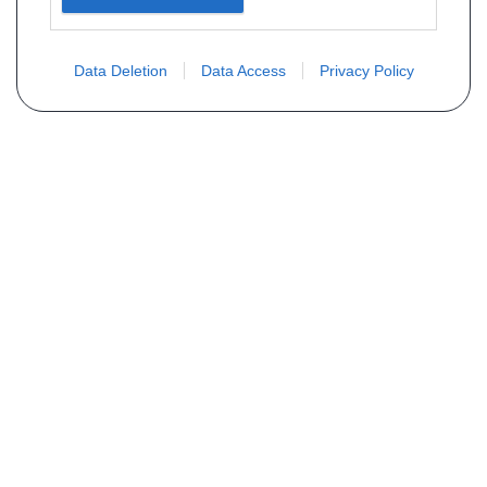
Data Deletion
Data Access
Privacy Policy
Vous ne trouvez pas votre pièce ?
Demandez le tarif grâce au formulaire
ci-dessous
Votre nom
E-mail