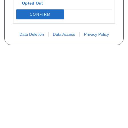
Opted Out
CONFIRM
Data Deletion
Data Access
Privacy Policy
Vous ne trouvez pas votre pièce ?
Demandez le tarif grâce au formulaire
ci-dessous
Votre nom
E-mail