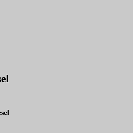
el
sel