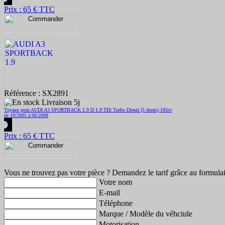
Prix : 65 € TTC
Référence : SX2891
Livraison 5j
Tuyaux pour AUDI A3 SPORTBACK 1.9 D 1.9 TDi Turbo Diesel (5 doors) 105cv
de 10/2005 à 06/2008
Prix : 65 € TTC
Vous ne trouvez pas votre pièce ? Demandez le tarif grâce au formulai
Votre nom
E-mail
Téléphone
Marque / Modèle du véhciule
Motorisation