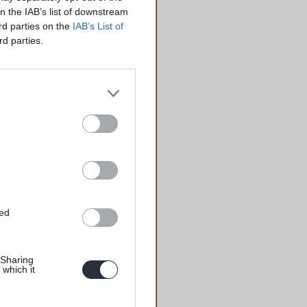
on the IAB’s list of downstream
ird parties on the
IAB’s List of
rd parties.
ted
 Sharing
 which it