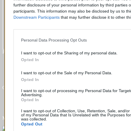
further disclosure of your personal information by third parties 
participants. This information may also be disclosed by us to th
Downstream Participants
that may further disclose it to other thi
Personal Data Processing Opt Outs
Plus d´informations
I want to opt-out of the Sharing of my personal data.
Opted In
Qui sommes nous ?
FAQ
Listing des pièces
I want to opt-out of the Sale of my Personal Data.
Contact
Opted In
Commande
I want to opt-out of processing my Personal Data for Targe
Advertising.
Mon compte
Opted In
Livraisons
Retours
I want to opt-out of Collection, Use, Retention, Sale, and/or
of my Personal Data that Is Unrelated with the Purposes for
Modes de paiement
was collected.
Opted Out