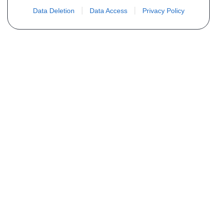
Data Deletion
Data Access
Privacy Policy
PLUS D´INFORMATIONS
Qui sommes nous ?
FAQ
Listing des pièces
Contact
COMMANDE