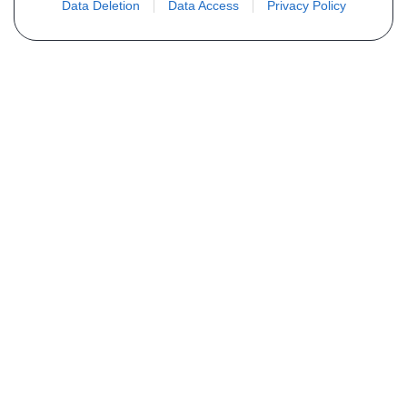
Data Deletion
Data Access
Privacy Policy
PLUS D´INFORMATIONS
Qui sommes nous ?
FAQ
Listing des pièces
Contact
COMMANDE