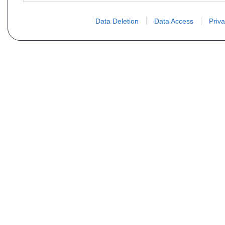
Data Deletion
Data Access
Priva
PLUS D´INFORMATIONS
Qui sommes nous ?
FAQ
Listing des pièces
Contact