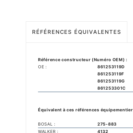
RÉFÉRENCES ÉQUIVALENTES
Référence constructeur (Numéro OEM) :
OE :
861253119D
861253119F
861253119G
861253301C
Équivalent à ces références équipementier
BOSAL :
275-883
WALKER :
4132