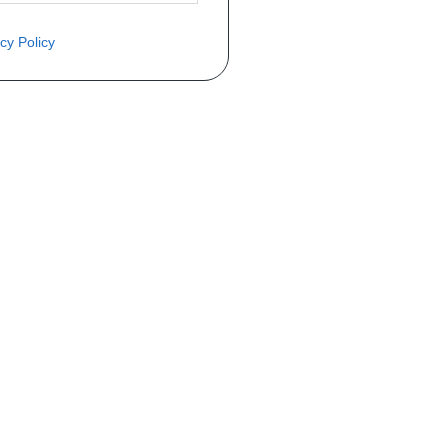
cy Policy
COMMANDE
Mon compte
Livraisons
Retours